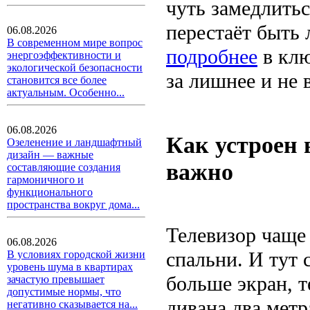
чуть замедлитьс
перестаёт быть 
06.08.2026
В современном мире вопрос
подробнее
в клю
энергоэффективности и
экологической безопасности
за лишнее и не 
становится все более
актуальным. Особенно...
06.08.2026
Как устроен 
Озеленение и ландшафтный
дизайн — важные
важно
составляющие создания
гармоничного и
функционального
пространства вокруг дома...
Телевизор чаще
06.08.2026
спальни. И тут 
В условиях городской жизни
уровень шума в квартирах
больше экран, т
зачастую превышает
допустимые нормы, что
дивана два метр
негативно сказывается на...