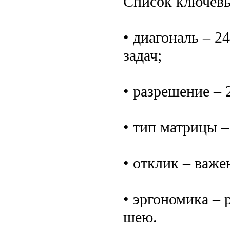
Список ключевы
• диагональ – 
задач;
• разрешение – 
• тип матрицы –
• отклик – важе
• эргономика – 
шею.