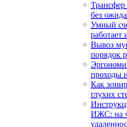
Трансфер 
без ожида
Умный сче
работает 
Вывоз мус
порядок р
Эргономик
проходы и
Как зонир
глухих ст
Инструкци
ИЖС: на ч
удаленнос