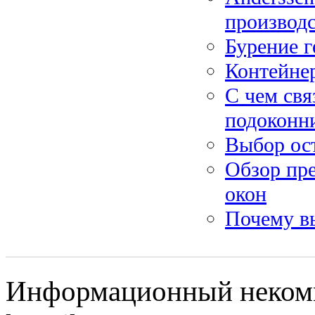
производс
Бурение г
Контейне
С чем св
подоконн
Выбор ост
Обзор пр
окон
Почему в
Информационный некомме