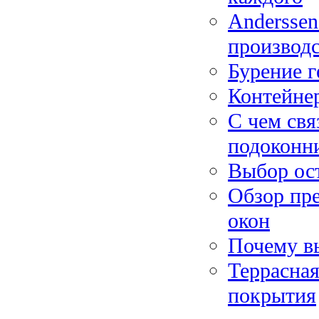
Anderssen
производс
Бурение г
Контейне
С чем св
подоконн
Выбор ост
Обзор пр
окон
Почему в
Террасна
покрытия