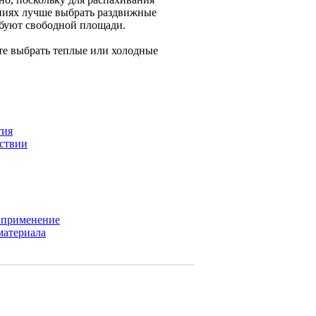
ениях лучше выбрать раздвижные
ебуют свободной площади.
те выбрать теплые или холодные
тия
ествии
, применение
материала