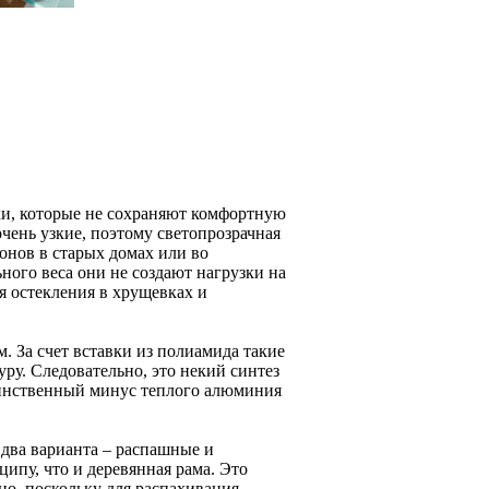
ки, которые не сохраняют комфортную
очень узкие, поэтому светопрозрачная
онов в старых домах или во
ьного веса они не создают нагрузки на
я остекления в хрущевках и
. За счет вставки из полиамида такие
у. Следовательно, это некий синтез
динственный минус теплого алюминия
 два варианта – распашные и
ипу, что и деревянная рама. Это
но, поскольку для распахивания