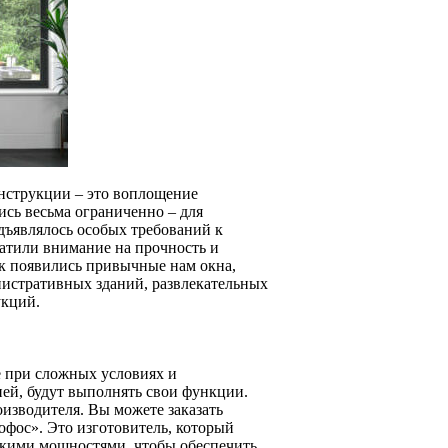
нструкции – это воплощение
ись весьма ограниченно – для
едъявлялось особых требований к
ратили внимание на прочность и
к появились привычные нам окна,
нистративных зданий, развлекательных
укций.
е при сложных условиях и
ией, будут выполнять свои функции.
оизводителя. Вы можете заказать
фос». Это изготовитель, который
скими мощностями, чтобы обеспечить