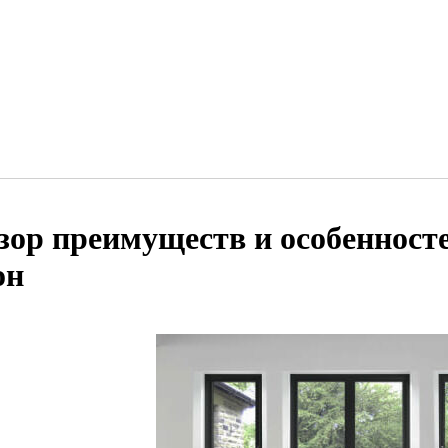
зор преимуществ и особеннос
он