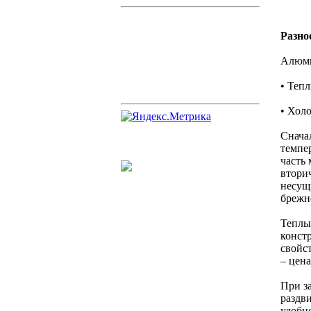
Разно
Алюми
• Теп
• Хол
Снача
темпер
часть
вторич
несущ
брежн
Теплы
конст
свойс
– цена
При з
раздв
удобно