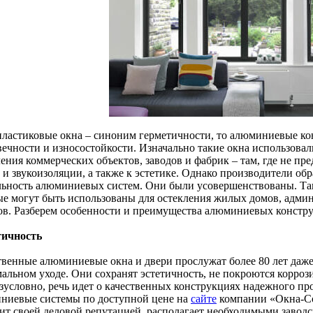
пластиковые окна – синоним герметичности, то алюминиевые ко
вечности и износостойкости. Изначально такие окна использовал
ения коммерческих объектов, заводов и фабрик – там, где не пр
 и звукоизоляции, а также к эстетике. Однако производители об
льность алюминиевых систем. Они были усовершенствованы. Та
ые могут быть использованы для остекления жилых домов, адми
ов. Разберем особенности и преимущества алюминиевых констр
ичность
твенные алюминиевые окна и двери прослужат более 80 лет даж
альном уходе. Они сохранят эстетичность, не покроются корроз
езусловно, речь идет о качественных конструкциях надежного пр
ниевые системы по доступной цене на
сайте
компании «Окна-Со
ит своей деловой репутацией, располагает необходимыми завод