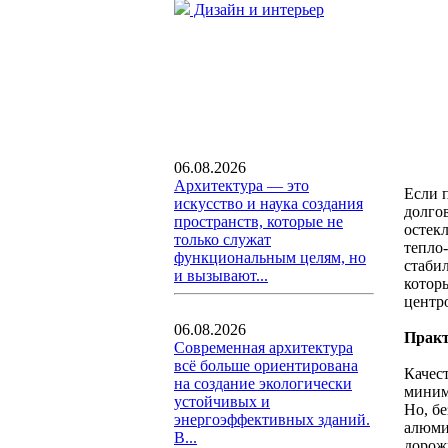
Дизайн и интерьер
06.08.2026
Архитектура — это
Если 
искусство и наука создания
долго
пространств, которые не
остекл
только служат
тепло-
функциональным целям, но
стаби
и вызывают...
котор
центр
06.08.2026
Практ
Современная архитектура
всё больше ориентирована
Качес
на создание экологически
миним
устойчивых и
Но, б
энергоэффективных зданий.
алюми
В...
дорож