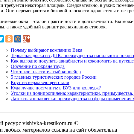
ки требуется некоторая площадь. Следовательно, в узких помещ
ки. Они перемещаются в боковой плоскости вдоль стены и не тр
ниевые окна – эталон практичности и долговечности. Вы може
мы, а также удобный вариант распахивания створок.
Почему выбирают компанию Века
Террасная доска из ДПК: преимущества напольного покры
Как выгодно покупать авиабилеты и сэкономить на путеш
Обучение по охране труда
Что такое пластинчатый конвейер
5 главных туристических городов России
Круг из нержавеющей стали
Куда лучше поступить: в ВУЗ или колледж?
Уголки из полипропилена: характеристики, преимущества
Латексная шпаклевка: преимущества и сферы применения 
ресурс vishivka-krestikom.ru ©
 любых материалов ссылка на сайт обязательна