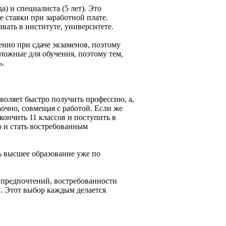
) и специалиста (5 лет). Это
е ставки при заработной плате.
вать в институте, университете.
енно при сдаче экзаменов, поэтому
ложные для обучения, поэтому тем,
ь.
зволяет быстро получить профессию, а,
аочно, совмещая с работой. Если же
ончить 11 классов и поступить в
 и стать востребованным
ть высшее образование уже по
 предпочтений, востребованности
ы. Этот выбор каждым делается