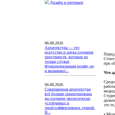
Дизайн и интерьер
06.08.2026
Архитектура — это
искусство и наука создания
Перед
пространств, которые не
Стоит
только служат
при о
функциональным целям, но
и вызывают...
Что д
Средн
06.08.2026
работ
Современная архитектура
медиц
всё больше ориентирована
Студе
на создание экологически
дальн
устойчивых и
это те
энергоэффективных зданий.
В...
• Мед