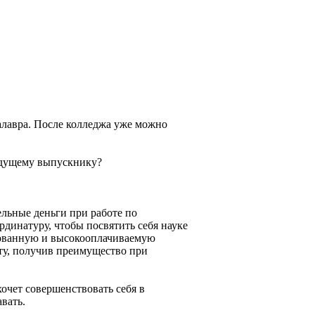
алавра. После колледжа уже можно
дущему выпускнику?
ельные деньги при работе по
рдинатуру, чтобы посвятить себя науке
ебованную и высокооплачиваемую
ту, получив преимущество при
хочет совершенствовать себя в
вать.