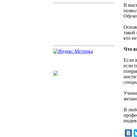
В выс
позво
Обучен
Основ
такой
кто н
Что в
Если 
если 
понра
инсти
специ
Ученик
желан
В люб
профе
индив