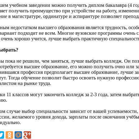
шем учебном заведении можно получить диплом бакалавра (4 года
ляет получить преимущество при устройстве на работу, изменени
ие в магистратуре, ординатуре и аспирантуре позволяет препода
ным недостатком высшего образования является трудность, особ
 вариант подходит не всем. Многие вузовские программы очень с
е очень хорошо учится, лучше выбрать практичную специальност
ыбрать?
вы пока не решили, чем заняться, лучше выбрать колледж. Он по
потребуется высшее образование, его можно получить очно или з
вившаяся профессия предполагает высшее образование, лучше зак
тут. Тогда обучение позволит быстро освоить нужную профессию
алистом на рынке труда.
и 11 классов могут закончить колледж за 2-3 года, затем выбра
ию.
ом случае выбор специальности зависит от вашей успеваемости,
ссии, желаемого уровня дохода, зарплаты после окончания учёб
идуально.