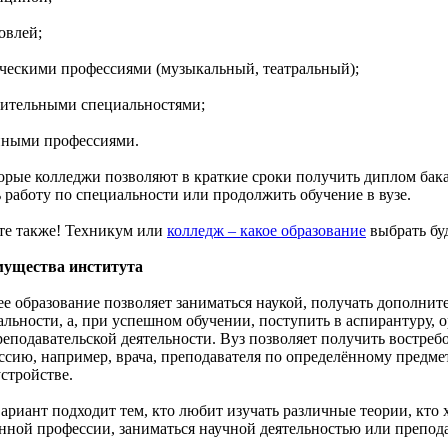
овлей;
рческими профессиями (музыкальный, театральный);
оительными специальностями;
нными профессиями.
орые колледжи позволяют в краткие сроки получить диплом бак
ь работу по специальности или продолжить обучение в вузе.
те также! Техникум или
колледж – какое образование
выбрать бу
ущества института
е образование позволяет заниматься наукой, получать дополнит
льности, а, при успешном обучении, поступить в аспирантуру, о
реподавательской деятельности. Вуз позволяет получить востр
ссию, например, врача, преподавателя по определённому предме
стройстве.
ариант подходит тем, кто любит изучать различные теории, кто 
нной профессии, заниматься научной деятельностью или препода