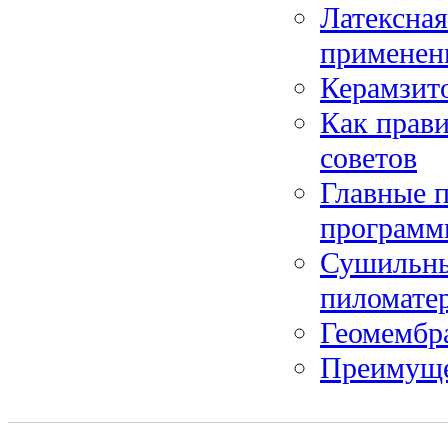
Латексна
применен
Керамзит
Как прави
советов
Главные п
программ
Сушильны
пиломате
Геомембра
Преимуще