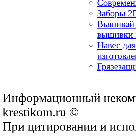
Современ
Заборы 2
Вышивай 
вышивки 
Навес дл
изготовле
Грязезащи
Информационный некомме
krestikom.ru ©
При цитировании и испо