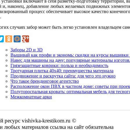
 установки включают в себя разметку-подготовку территории, в
й и, наконец, добавление любых желаемых подвижных элементов,
изированный процесс обеспечивает высокое качество конечного
.
огих случаях забор может быть легко установлен владельцем сам
Заборы 2D и 3D
Вышивай как профи и экономь: скидки на курсы вышивки 
Навес для машины на дачу: популярные материалы изготов
Грязезащитные коврики: польза и необходимость
Тротуарная плитка 40x40: преимущества материала
Продвижение и раскрутка сайта: для чего это нужно
Что такое брендинговое агентство
Расположение окон ПВХ в частном доме: советы при прое
Полутороспальная кровать: оптимальная мебель для тесног
Межкомнатные арки
ресурс vishivka-krestikom.ru ©
 любых материалов ссылка на сайт обязательна