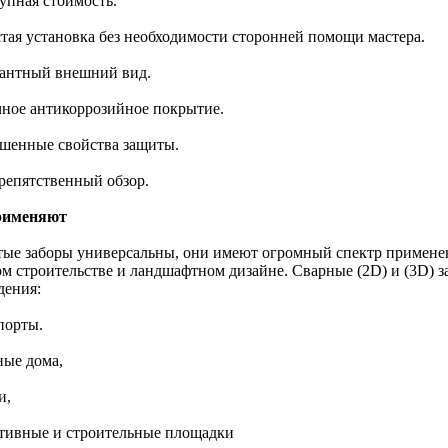
упная стоимость.
стая установка без необходимости сторонней помощи мастера.
гантный внешний вид.
чное антикоррозийное покрытие.
чшенные свойства защиты.
препятственный обзор.
рименяют
тые заборы универсальны, они имеют огромный спектр применен
ом строительстве и ландшафтном дизайне. Сварные (2D) и (3D) з
дения:
порты.
ные дома,
и,
ртивные и строительные площадки