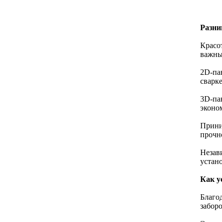
Разни
Красо
важны
2D-па
сварке
3D-па
эконо
Прини
прочн
Незав
устан
Как у
Благо
забор