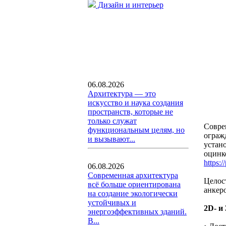
Дизайн и интерьер
06.08.2026
Архитектура — это
искусство и наука создания
пространств, которые не
только служат
Совре
функциональным целям, но
ограж
и вызывают...
устан
оцинк
https:
06.08.2026
Современная архитектура
Целос
всё больше ориентирована
анкер
на создание экологически
устойчивых и
2D- и
энергоэффективных зданий.
В...