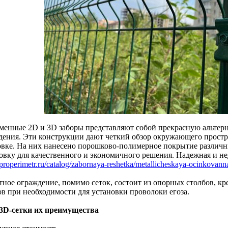
менные 2D и 3D заборы представляют собой прекрасную альтер
дения. Эти конструкции дают четкий обзор окружающего простр
овке. На них нанесено порошково-полимерное покрытие различны
овку для качественного и экономичного решения. Надежная и не
//properimetr.ru/catalog/zabornaya-reshetka/metallicheskaya-ocinkovann
тное ограждение, помимо сеток, состоит из опорных столбов, кр
ов при необходимости для установки проволоки егоза.
 3D-сетки их преимущества