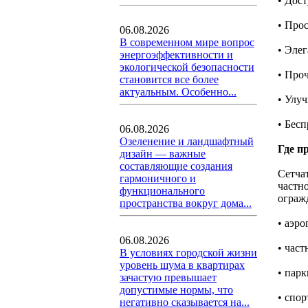
• Дост
• Про
06.08.2026
В современном мире вопрос
• Эле
энергоэффективности и
экологической безопасности
• Про
становится все более
актуальным. Особенно...
• Улу
• Бес
06.08.2026
Озеленение и ландшафтный
Где п
дизайн — важные
составляющие создания
Сетча
гармоничного и
частн
функционального
ограж
пространства вокруг дома...
• аэро
06.08.2026
• част
В условиях городской жизни
уровень шума в квартирах
• парк
зачастую превышает
допустимые нормы, что
• спо
негативно сказывается на...