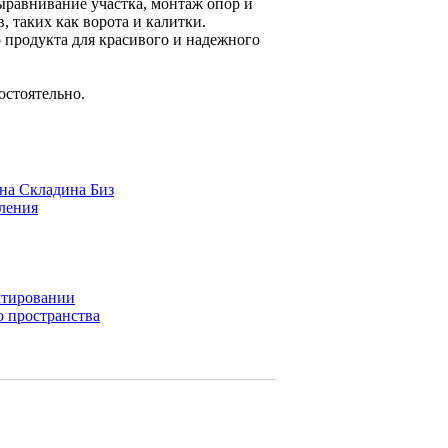
ыравнивание участка, монтаж опор и
 таких как ворота и калитки.
 продукта для красивого и надежного
остоятельно.
на Складина Биз
ления
ктировании
о пространства