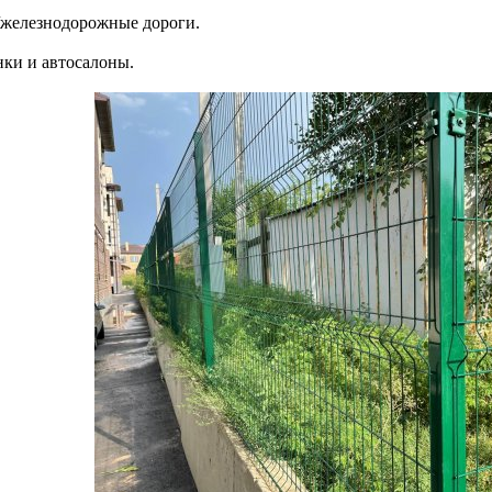
о/железнодорожные дороги.
нки и автосалоны.