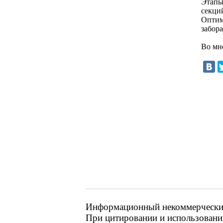
Этапы
секци
Оптим
забора
Во мн
Информационный некоммерческий 
При цитировании и использовании