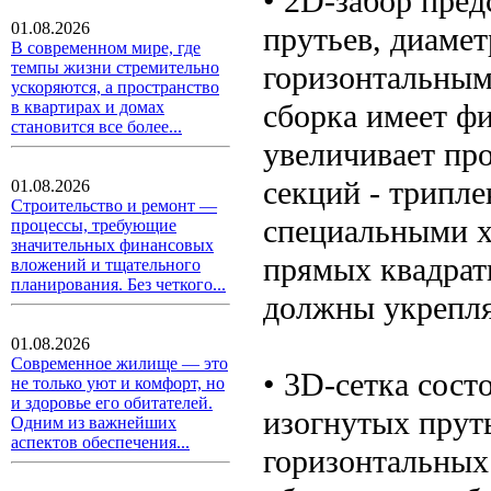
• 2D-забор пре
01.08.2026
прутьев, диамет
В современном мире, где
темпы жизни стремительно
горизонтальным
ускоряются, а пространство
сборка имеет ф
в квартирах и домах
становится все более...
увеличивает пр
секций - трипле
01.08.2026
Строительство и ремонт —
специальными х
процессы, требующие
значительных финансовых
прямых квадрат
вложений и тщательного
планирования. Без четкого...
должны укрепля
01.08.2026
Современное жилище — это
• 3D-сетка сос
не только уют и комфорт, но
и здоровье его обитателей.
изогнутых прут
Одним из важнейших
аспектов обеспечения...
горизонтальных