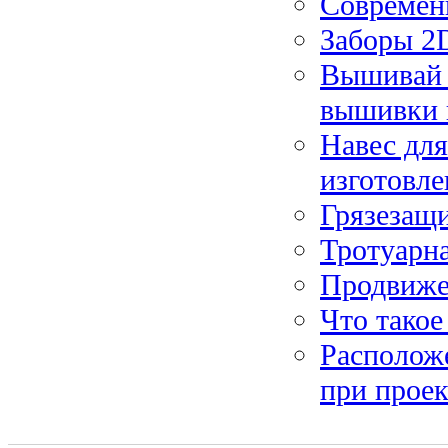
Современ
Заборы 2
Вышивай 
вышивки 
Навес дл
изготовле
Грязезащи
Тротуарна
Продвижен
Что такое
Располож
при прое