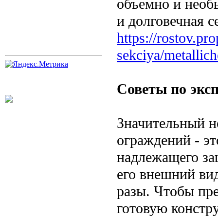
объемно и необ
и долговечная с
https://rostov.pr
sekciya/metallic
Советы по экс
Значительный н
ограждений - эт
надлежащего за
его внешний вид
разы. Чтобы пр
готовую констр