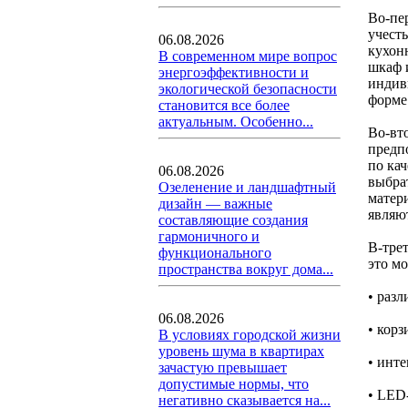
Во-пе
учест
06.08.2026
кухон
В современном мире вопрос
шкаф 
энергоэффективности и
индив
экологической безопасности
форме
становится все более
актуальным. Особенно...
Во-вт
предп
по ка
06.08.2026
выбра
Озеленение и ландшафтный
матер
дизайн — важные
являю
составляющие создания
гармоничного и
В-тре
функционального
это мо
пространства вокруг дома...
• раз
06.08.2026
• кор
В условиях городской жизни
уровень шума в квартирах
• инт
зачастую превышает
допустимые нормы, что
• LED
негативно сказывается на...