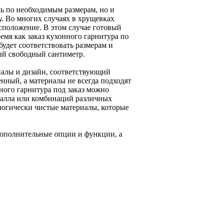
ль по необходимым размерам, но и
у. Во многих случаях в хрущевках
сположение. В этом случае готовый
емя как заказ кухонного гарнитура по
будет соответствовать размерам и
ый свободный сантиметр.
риалы и дизайн, соответствующий
нный, а материалы не всегда подходят
ного гарнитура под заказ можно
талла или комбинаций различных
логически чистые материалы, которые
дополнительные опции и функции, а