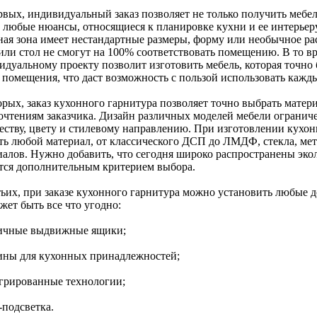
рвых, индивидуальный заказ позволяет не только получить мебе
ь любые нюансы, относящиеся к планировке кухни и ее интерьер
ная зона имеет нестандартные размеры, форму или необычное ра
или стол не смогут на 100% соответствовать помещению. В то вр
идуальному проекту позволит изготовить мебель, которая точно 
 помещения, что даст возможность с пользой использовать кажд
орых, заказ кухонного гарнитура позволяет точно выбрать мате
очтениям заказчика. Дизайн различных моделей мебели ограниче
честву, цвету и стилевому направлению. При изготовлении кухон
ть любой материал, от классического ДСП до ЛМДФ, стекла, ме
иалов. Нужно добавить, что сегодня широко распространены эко
тся дополнительным критерием выбора.
тьих, при заказе кухонного гарнитура можно установить любые 
жет быть все что угодно:
личные выдвижные ящики;
зины для кухонных принадлежностей;
егрированные технологии;
-подсветка.