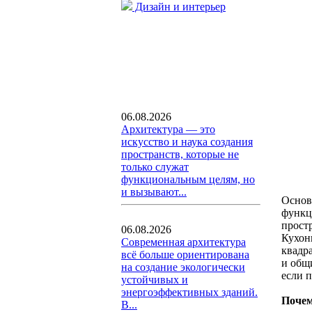
Дизайн и интерьер
06.08.2026
Архитектура — это
искусство и наука создания
пространств, которые не
только служат
функциональным целям, но
и вызывают...
Основ
функц
прост
06.08.2026
Кухон
Современная архитектура
квадр
всё больше ориентирована
и общи
на создание экологически
если 
устойчивых и
энергоэффективных зданий.
Почем
В...