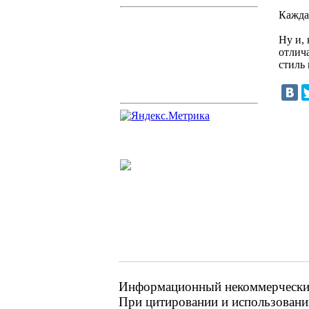
Кажда
Ну и,
отлич
стиль
Информационный некоммерческий 
При цитировании и использовании