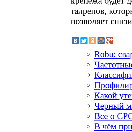
крепежа будет 
талрепов, котор
позволяет сниз
Robu: сва
Частотные
Классифи
Профилир
Какой уте
Черный м
Все о СР
В чём пр