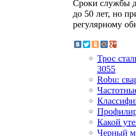
Сроки службы д
до 50 лет, но п
регулярному обн
Трос ста
3055
Robu: сва
Частотные
Классифи
Профилир
Какой уте
Черный м