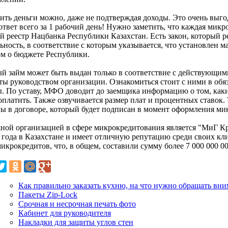
ить деньги можно, даже не подтверждая доходы. Это очень выго
ответ всего за 1 рабочий день! Нужно заметить, что каждая мик
й реестр Нацбанка Республики Казахстан. Есть закон, который
ьность, в соответствие с которым указывается, что установлен 
ом о бюджете Республики.
й займ может быть выдан только в соответствие с действующи
ты руководством организации. Ознакомиться стоит с ними в обя
. По уставу, МФО доводит до заемщика информацию о том, каки
 оплатить. Также озвучивается размер плат и процентных ставок
ны в договоре, который будет подписан в момент оформления ми
ной организацией в сфере микрокредитования является "МиГ Кр
0 года в Казахстане и имеет отличную репутацию среди своих кл
икрокредитов, что, в общем, составили сумму более 7 000 000 00
Как правильно заказать кухню, на что нужно обращать вн
Пакеты Zip-Lock
Срочная и несрочная печать фото
Кабинет для руководителя
Накладки для защиты углов стен