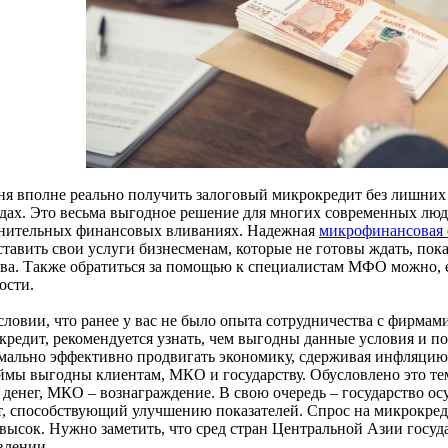
ня вполне реально получить залоговый микрокредит без лишних
одах. Это весьма выгодное решение для многих современных люд
нительных финансовых вливаниях. Надежная
микрофинансовая 
ставить свои услуги бизнесменам, которые не готовы ждать, пок
тва. Также обратиться за помощью к специалистам МФО можно,
ости.
словии, что ранее у вас не было опыта сотрудничества с фирмам
кредит, рекомендуется узнать, чем выгодны данные условия и п
мально эффективно продвигать экономику, сдерживая инфляцию. 
аймы выгодны клиентам, МКО и государству. Обусловлено это те
 денег, МКО – вознаграждение. В свою очередь – государство 
т, способствующий улучшению показателей. Спрос на микрокред
 высок. Нужно заметить, что сред стран Центральной Азии госуд
влении.