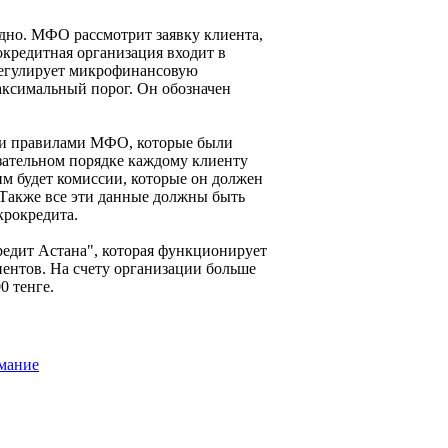
дно. МФО рассмотрит заявку клиента,
рокредитная организация входит в
 регулирует микрофинансовую
максимальный порог. Он обозначен
ми правилами МФО, которые были
зательном порядке каждому клиенту
м будет комиссии, которые он должен
. Также все эти данные должны быть
крокредита.
едит Астана", которая функционирует
иентов. На счету организации больше
0 тенге.
имание