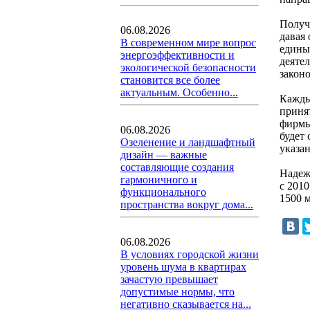
Получ
06.08.2026
давая 
В современном мире вопрос
едины
энергоэффективности и
деятел
экологической безопасности
закон
становится все более
актуальным. Особенно...
Кажды
приня
фирмы
06.08.2026
будет
Озеленение и ландшафтный
указа
дизайн — важные
составляющие создания
Надеж
гармоничного и
с 201
функционального
1500 м
пространства вокруг дома...
06.08.2026
В условиях городской жизни
уровень шума в квартирах
зачастую превышает
допустимые нормы, что
негативно сказывается на...