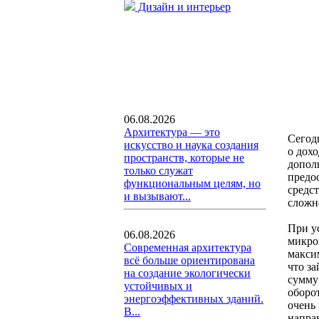
Дизайн и интерьер
06.08.2026
Архитектура — это
Сегод
искусство и наука создания
о дох
пространств, которые не
допол
только служат
предо
функциональным целям, но
средс
и вызывают...
сложн
При у
06.08.2026
микро
Современная архитектура
макси
всё больше ориентирована
что з
на создание экологически
сумму
устойчивых и
оборо
энергоэффективных зданий.
очень
В...
напра