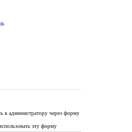
ль
сь к администратору через форму
 использовать эту форму