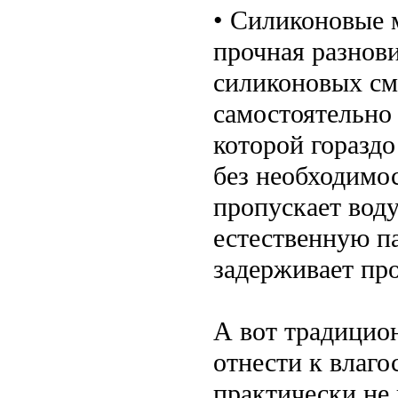
• Силиконовые 
прочная разнов
силиконовых см
самостоятельно 
которой горазд
без необходимос
пропускает воду
естественную п
задерживает пр
А вот традицио
отнести к влаг
практически не