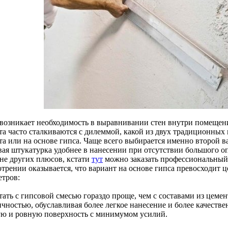
 возникает необходимость в выравнивании стен внутри помещен
та часто сталкиваются с дилеммой, какой из двух традиционных 
а или на основе гипса. Чаще всего выбирается именно второй ва
вая штукатурка удобнее в нанесении при отсутствии большого оп
не других плюсов, кстати
тут
можно заказать профессиональный
отрении оказывается, что вариант на основе гипса превосходит
етров:
тать с гипсовой смесью гораздо проще, чем с составами из цеме
ичностью, обуславливая более легкое нанесение и более качеств
ую и ровную поверхность с минимумом усилий.