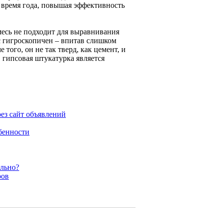
 время года, повышая эффективность
смесь не подходит для выравнивания
 гигроскопичен – впитав слишком
 того, он не так тверд, как цемент, и
 гипсовая штукатурка является
рез сайт объявлений
обенности
ельно?
ров