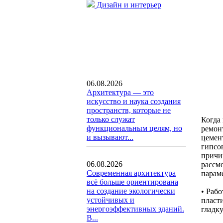
Дизайн и интерьер
06.08.2026
Архитектура — это
искусство и наука создания
пространств, которые не
только служат
Когда
функциональным целям, но
ремон
и вызывают...
цемент
гипсо
причи
06.08.2026
рассм
Современная архитектура
парам
всё больше ориентирована
на создание экологически
• Рабо
устойчивых и
пласт
энергоэффективных зданий.
гладк
В...