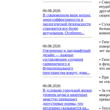
• Сме
неудо
06.08.2026
друго
В современном мире вопрос
скорос
энергоэффективности и
экологической безопасности
• Суха
становится все более
больш
актуальным. Особенно...
компе
• Гип
06.08.2026
повер
Озеленение и ландшафтный
лет э
дизайн — важные
составляющие создания
• Гип
гармоничного и
и фунд
функционального
что он
пространства вокруг дома...
• При
не от
06.08.2026
В условиях городской жизни
• За 
уровень шума в квартирах
микро
зачастую превышает
превыш
допустимые нормы, что
негативно сказывается на...
• Теп