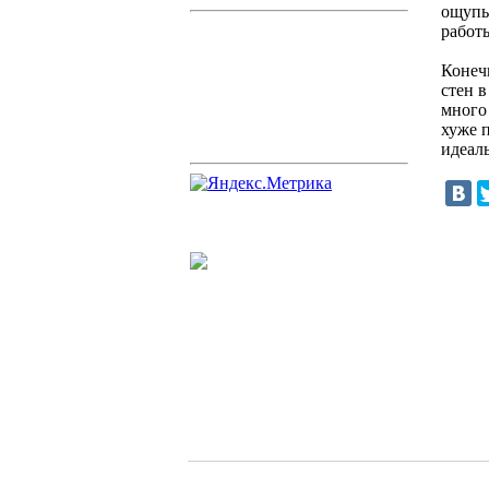
ощупь
работ
Конеч
стен 
много 
хуже 
идеал