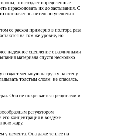
тороны, это создает определенные
еть израсходовать их до застывания. С
то позволяет значительно увеличить
том ее расход примерно в полтора раза
остаются на том же уровне, но
более надежное сцепление с различными
сыпания материала спустя несколько
у создает меньшую нагрузку на стену
ладывать толстым слоям, не опасаясь,
адки. Она не покрывается трещинами и
 своеобразным регулятором
 его концентрация в воздухе
етнюю жару.
м у цемента. Она даже теплее на