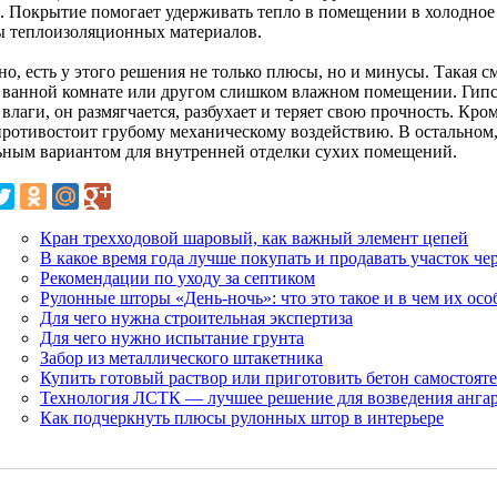
. Покрытие помогает удерживать тепло в помещении в холодное
ы теплоизоляционных материалов.
но, есть у этого решения не только плюсы, но и минусы. Такая 
в ванной комнате или другом слишком влажном помещении. Гипс
влаги, он размягчается, разбухает и теряет свою прочность. Кроме
противостоит грубому механическому воздействию. В остальном,
ьным вариантом для внутренней отделки сухих помещений.
Кран трехходовой шаровый, как важный элемент цепей
В какое время года лучше покупать и продавать участок че
Рекомендации по уходу за септиком
Рулонные шторы «День-ночь»: что это такое и в чем их ос
Для чего нужна строительная экспертиза
Для чего нужно испытание грунта
Забор из металлического штакетника
Купить готовый раствор или приготовить бетон самостоят
Технология ЛСТК — лучшее решение для возведения анга
Как подчеркнуть плюсы рулонных штор в интерьере