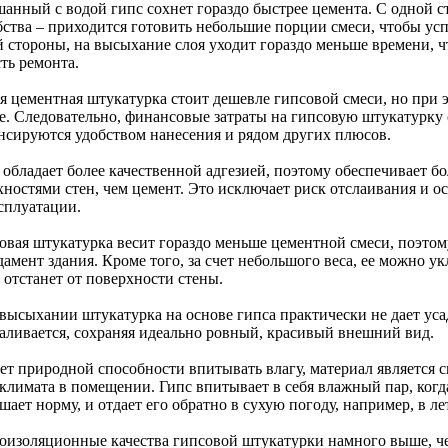
шанный с водой гипс сохнет гораздо быстрее цемента. С одной с
бства – приходится готовить небольшие порции смеси, чтобы усп
й стороны, на высыхание слоя уходит гораздо меньше времени, ч
ть ремонта.
я цементная штукатурка стоит дешевле гипсовой смеси, но при э
е. Следовательно, финансовые затраты на гипсовую штукатурку 
нсируются удобством нанесения и рядом других плюсов.
с обладает более качественной адгезией, поэтому обеспечивает 
хностями стен, чем цемент. Это исключает риск отслаивания и о
ксплуатации.
совая штукатурка весит гораздо меньше цементной смеси, поэтом
амент здания. Кроме того, за счет небольшого веса, ее можно ук
 отстанет от поверхности стены.
 высыхании штукатурка на основе гипса практически не дает ус
валивается, сохраняя идеально ровный, красивый внешний вид.
счет природной способности впитывать влагу, материал является
климата в помещении. Гипс впитывает в себя влажный пар, когда
ает норму, и отдает его обратно в сухую погоду, например, в л
лоизоляционные качества гипсовой штукатурки намного выше, че