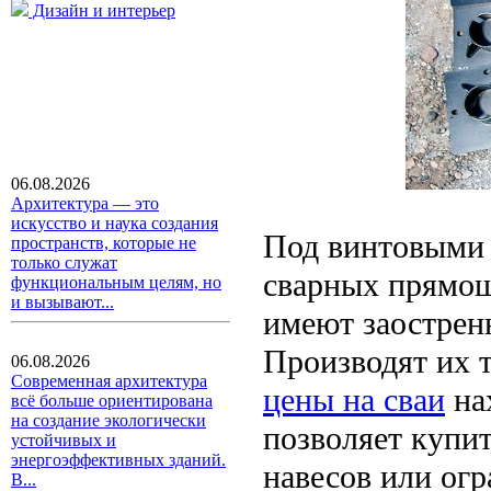
Дизайн и интерьер
06.08.2026
Архитектура — это
искусство и наука создания
Под винтовыми 
пространств, которые не
только служат
сварных прямош
функциональным целям, но
и вызывают...
имеют заострен
Производят их 
06.08.2026
Современная архитектура
цены на сваи
нах
всё больше ориентирована
на создание экологически
позволяет купи
устойчивых и
энергоэффективных зданий.
навесов или ог
В...