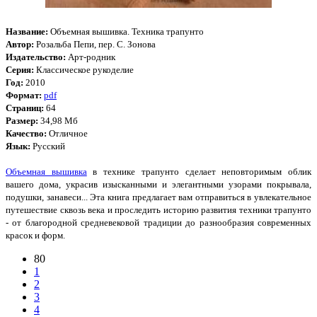
Название:
Объемная вышивка. Техника трапунто
Автор:
Розальба Пепи, пер. С. Зонова
Издательство:
Арт-родник
Серия:
Классическое рукоделие
Год:
2010
Формат:
pdf
Страниц:
64
Размер:
34,98 Мб
Качество:
Отличное
Язык:
Русский
Объемная вышивка
в технике трапунто сделает неповторимым облик
вашего дома, украсив изысканными и элегантными узорами покрывала,
подушки, занавеси... Эта книга предлагает вам отправиться в увлекательное
путешествие сквозь века и проследить историю развития техники трапунто
- от благородной средневековой традиции до разнообразия современных
красок и форм.
80
1
2
3
4