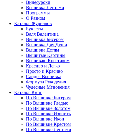
Видеоуроки
Вышивка Лентами
Программы
О Разном
Каталог Журналов
Буклеты
Валя Валентина
Вышивка Бисером
Вышивка Для Души
Вышивка Детям
Вышитые Картины
Вышиваю Крестиком
Красиво и Легко
Просто и Красиво
Сандра Вышивка
Формула Рукоделия
Чудесные Мгновения
Каталог Книг
По Вышивке Бисером
По Вышивке Гладью
По Вышивке Золотом
По Вышивке Изонить
По Вышивке Икон
По Вышивке Крестом
По Вышивке Лентами