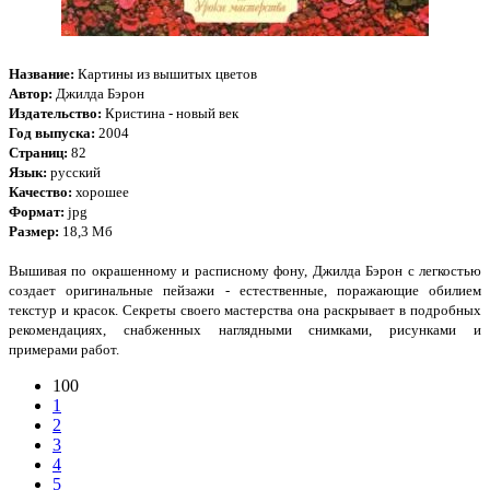
Название:
Картины из вышитых цветов
Автор:
Джилда Бэрон
Издательство:
Кристина - новый век
Год выпуска:
2004
Страниц:
82
Язык:
русский
Качество:
хорошее
Формат:
jpg
Размер:
18,3 Мб
Вышивая по окрашенному и расписному фону, Джилда Бэрон с легкостью
создает оригинальные пейзажи - естественные, поражающие обилием
текстур и красок. Секреты своего мастерства она раскрывает в подробных
рекомендациях, снабженных наглядными снимками, рисунками и
примерами работ.
100
1
2
3
4
5