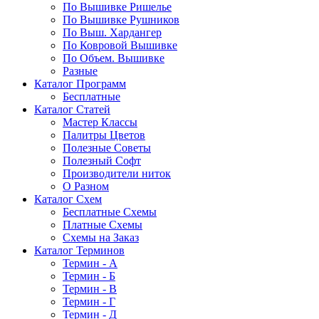
По Вышивке Ришелье
По Вышивке Рушников
По Выш. Хардангер
По Ковровой Вышивке
По Объем. Вышивке
Разные
Каталог Программ
Бесплатные
Каталог Статей
Мастер Классы
Палитры Цветов
Полезные Советы
Полезный Софт
Производители ниток
О Разном
Каталог Схем
Бесплатные Схемы
Платные Схемы
Схемы на Заказ
Каталог Терминов
Термин - А
Термин - Б
Термин - В
Термин - Г
Термин - Д