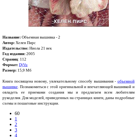
Название:
Объемная вышивка - 2
Автор:
Хелен Пирс
Издательство:
Ниола 21 век
Год издания:
2005
Страниц
: 112
Формат:
DjVu
Размер:
15,9 Мб
Книга посвящена новому, увлекательному способу вышивания -
объемной
вышивке
. Познакомиться с этой оригинальной и впечатляющей вышивкой и
овладеть ее приемами создания мы и предлагаем всем любителям
рукоделия. Для моделей, приведенных на страницах книги, даны подробные
схемы и пошаговые инструкции.
60
1
2
3
4