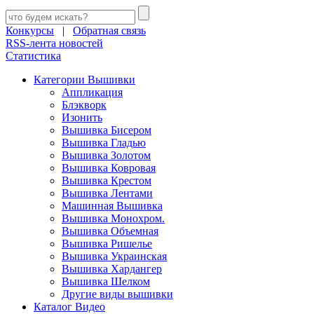
Конкурсы
|
Обратная связь
RSS-лента новостей
Статистика
Категории Вышивки
Аппликация
Блэкворк
Изонить
Вышивка Бисером
Вышивка Гладью
Вышивка Золотом
Вышивка Ковровая
Вышивка Крестом
Вышивка Лентами
Машинная Вышивка
Вышивка Монохром.
Вышивка Объемная
Вышивка Ришелье
Вышивка Украинская
Вышивка Хардангер
Вышивка Шелком
Другие виды вышивки
Каталог Видео