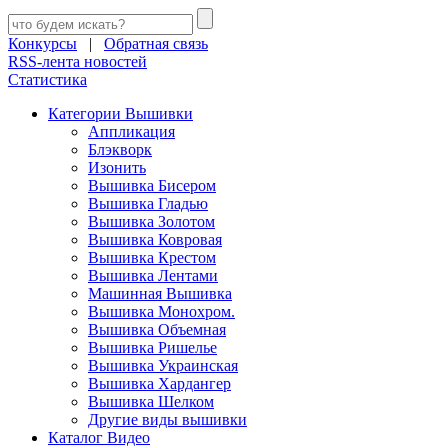
Конкурсы
|
Обратная связь
RSS-лента новостей
Статистика
Категории Вышивки
Аппликация
Блэкворк
Изонить
Вышивка Бисером
Вышивка Гладью
Вышивка Золотом
Вышивка Ковровая
Вышивка Крестом
Вышивка Лентами
Машинная Вышивка
Вышивка Монохром.
Вышивка Объемная
Вышивка Ришелье
Вышивка Украинская
Вышивка Хардангер
Вышивка Шелком
Другие виды вышивки
Каталог Видео