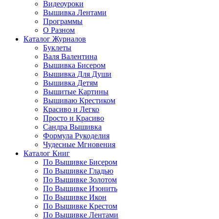
Видеоуроки
Вышивка Лентами
Программы
О Разном
Каталог Журналов
Буклеты
Валя Валентина
Вышивка Бисером
Вышивка Для Души
Вышивка Детям
Вышитые Картины
Вышиваю Крестиком
Красиво и Легко
Просто и Красиво
Сандра Вышивка
Формула Рукоделия
Чудесные Мгновения
Каталог Книг
По Вышивке Бисером
По Вышивке Гладью
По Вышивке Золотом
По Вышивке Изонить
По Вышивке Икон
По Вышивке Крестом
По Вышивке Лентами