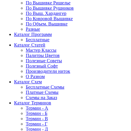
По Вышивке Ришелье
По Вышивке Рушников
По Выш. Хардангер
По Ковровой Вышивке
По Объем. Вышивке
Разные
Каталог Программ
Бесплатные
Каталог Статей
Мастер Классы
Палитры Цветов
Полезные Советы
Полезный Софт
Производители ниток
О Разном
Каталог Схем
Бесплатные Схемы
Платные Схемы
Схемы на Заказ
Каталог Терминов
Термин - А
Термин - Б
Термин - В
Термин - Г
Термин - Д