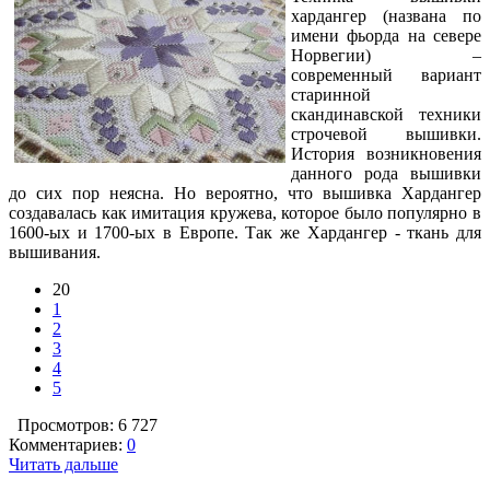
хардангер (названа по
имени фьорда на севере
Норвегии) –
современный вариант
старинной
скандинавской техники
строчевой вышивки.
История возникновения
данного рода вышивки
до сих пор неясна. Но вероятно, что вышивка Хардангер
создавалась как имитация кружева, которое было популярно в
1600-ых и 1700-ых в Европе. Так же Хардангер - ткань для
вышивания.
20
1
2
3
4
5
Просмотров: 6 727
Комментариев:
0
Читать дальше