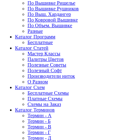
По Вышивке Ришелье
По Вышивке Рушников
По Выш. Хардангер
По Ковровой Вышивке
По Объем. Вышивке
Разные
Каталог Программ
Бесплатные
Каталог Статей
Мастер Классы
Палитры Цветов
Полезные Советы
Полезный Софт
Производители ниток
О Разном
Каталог Схем
Бесплатные Схемы
Платные Схемы
Схемы на Заказ
Каталог Терминов
Термин - А
Термин - Б
Термин - В
Термин - Г
Термин - Д