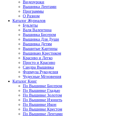
Видеоуроки
Вышивка Лентами
Программы
О Разном
Каталог Журналов
Буклеты
Валя Валентина
Вышивка Бисером
Вышивка Для Души
Вышивка Детям
Вышитые Картины
Вышиваю Крестиком
Красиво и Легко
Просто и Красиво
Сандра Вышивка
Формула Рукоделия
Чудесные Мгновения
Каталог Книг
По Вышивке Бисером
По Вышивке Гладью
По Вышивке Золотом
По Вышивке Изонить
По Вышивке Икон
По Вышивке Крестом
По Вышивке Лентами