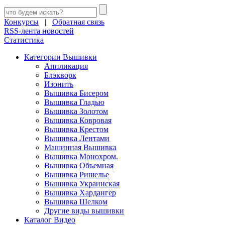
Конкурсы
|
Обратная связь
RSS-лента новостей
Статистика
Категории Вышивки
Аппликация
Блэкворк
Изонить
Вышивка Бисером
Вышивка Гладью
Вышивка Золотом
Вышивка Ковровая
Вышивка Крестом
Вышивка Лентами
Машинная Вышивка
Вышивка Монохром.
Вышивка Объемная
Вышивка Ришелье
Вышивка Украинская
Вышивка Хардангер
Вышивка Шелком
Другие виды вышивки
Каталог Видео