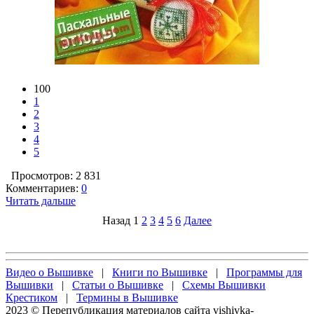
100
1
2
3
4
5
Просмотров: 2 831
Комментариев:
0
Читать дальше
Назад
1
2
3
4
5
6
Далее
Видео о Вышивке
|
Книги по Вышивке
|
Программы для
Вышивки
|
Статьи о Вышивке
|
Схемы Вышивки
Крестиком
|
Термины в Вышивке
2023 © Перепубликация материалов сайта vishivka-