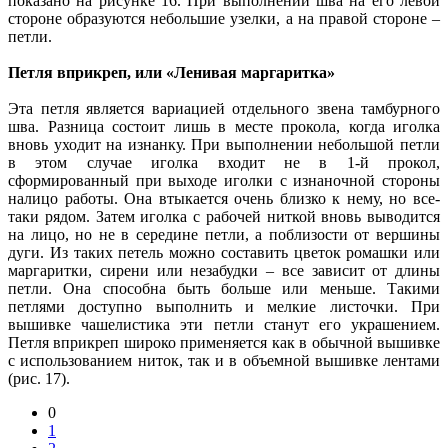
показано на рисунке 16. При выполнении шва на его левой
стороне образуются небольшие узелки, а на правой стороне –
петли.
Петля вприкреп, или «Ленивая маргаритка»
Эта петля является вариацией отдельного звена тамбурного
шва. Разница состоит лишь в месте прокола, когда иголка
вновь уходит на изнанку. При выполнении небольшой петли
в этом случае иголка входит не в 1-й прокол,
сформированный при выходе иголки с изнаночной стороны
налицо работы. Она втыкается очень близко к нему, но все-
таки рядом. Затем иголка с рабочей ниткой вновь выводится
на лицо, но не в середине петли, а поблизости от вершины
дуги. Из таких петель можно составить цветок ромашки или
маргаритки, сирени или незабудки – все зависит от длины
петли. Она способна быть больше или меньше. Такими
петлями доступно выполнить и мелкие листочки. При
вышивке чашелистика эти петли станут его украшением.
Петля вприкреп широко применяется как в обычной вышивке
с использованием ниток, так и в объемной вышивке лентами
(рис. 17).
0
1