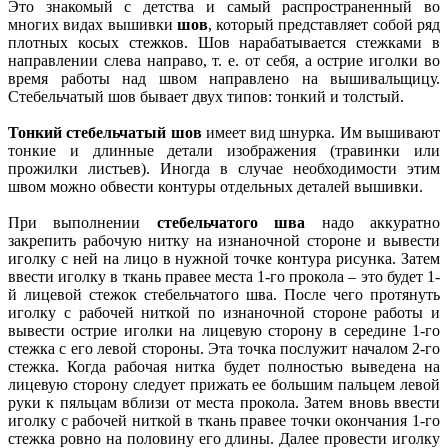
Это знакомый с детства и самый распространенный во
многих видах вышивки
шов
, который представляет собой ряд
плотных косых стежков. Шов нарабатывается стежками в
направлении слева направо, т. е. от себя, а острие иголки во
время работы над швом направлено на вышивальщицу.
Стебельчатый шов бывает двух типов: тонкий и толстый.
Тонкий стебельчатый шов
имеет вид шнурка. Им вышивают
тонкие и длинные детали изображения (травинки или
прожилки листьев). Иногда в случае необходимости этим
швом можно обвести контуры отдельных деталей вышивки.
При выполнении
стебельчатого шва
надо аккуратно
закрепить рабочую нитку на изнаночной стороне и вывести
иголку с ней на лицо в нужной точке контура рисунка. Затем
ввести иголку в ткань правее места 1-го прокола – это будет 1-
й лицевой стежок стебельчатого шва. После чего протянуть
иголку с рабочей ниткой по изнаночной стороне работы и
вывести острие иголки на лицевую сторону в середине 1-го
стежка с его левой стороны. Эта точка послужит началом 2-го
стежка. Когда рабочая нитка будет полностью выведена на
лицевую сторону следует прижать ее большим пальцем левой
руки к пяльцам вблизи от места прокола. Затем вновь ввести
иголку с рабочей ниткой в ткань правее точки окончания 1-го
стежка ровно на половину его длины. Далее провести иголку