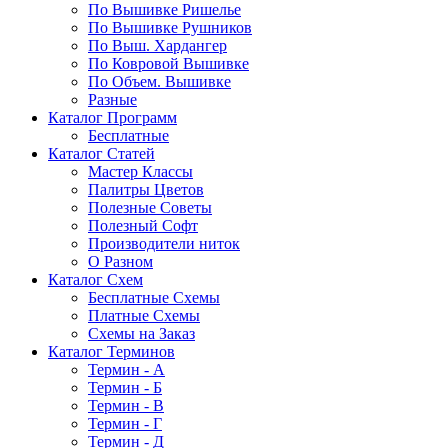
По Вышивке Ришелье
По Вышивке Рушников
По Выш. Хардангер
По Ковровой Вышивке
По Объем. Вышивке
Разные
Каталог Программ
Бесплатные
Каталог Статей
Мастер Классы
Палитры Цветов
Полезные Советы
Полезный Софт
Производители ниток
О Разном
Каталог Схем
Бесплатные Схемы
Платные Схемы
Схемы на Заказ
Каталог Терминов
Термин - А
Термин - Б
Термин - В
Термин - Г
Термин - Д