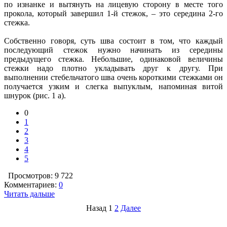
по изнанке и вытянуть на лицевую сторону в месте того
прокола, который завершил 1-й стежок, – это середина 2-го
стежка.
Собственно говоря, суть шва состоит в том, что каждый
последующий стежок нужно начинать из середины
предыдущего стежка. Небольшие, одинаковой величины
стежки надо плотно укладывать друг к другу. При
выполнении стебельчатого шва очень короткими стежками он
получается узким и слегка выпуклым, напоминая витой
шнурок (рис. 1 а).
0
1
2
3
4
5
Просмотров: 9 722
Комментариев:
0
Читать дальше
Назад
1
2
Далее