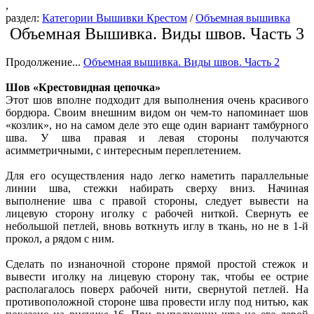
,
раздел:
Категории Вышивки Крестом
/
Объемная вышивка
Объемная Вышивка. Виды швов. Часть 3
Продолжение...
Объемная вышивка. Виды швов. Часть 2
Шов «Крестовидная цепочка»
Этот шов вполне подходит для выполнения очень красивого
бордюра. Своим внешним видом он чем-то напоминает шов
«козлик», но на самом деле это еще один вариант тамбурного
шва. У шва правая и левая стороны получаются
асимметричными, с интересным переплетением.
Для его осуществления надо легко наметить параллельные
линии шва, стежки набирать сверху вниз. Начиная
выполнение шва с правой стороны, следует вывести на
лицевую сторону иголку с рабочей ниткой. Свернуть ее
небольшой петлей, вновь воткнуть иглу в ткань, но не в 1-й
прокол, а рядом с ним.
Сделать по изнаночной стороне прямой простой стежок и
вывести иголку на лицевую сторону так, чтобы ее острие
располагалось поверх рабочей нити, свернутой петлей. На
противоположной стороне шва провести иглу под нитью, как