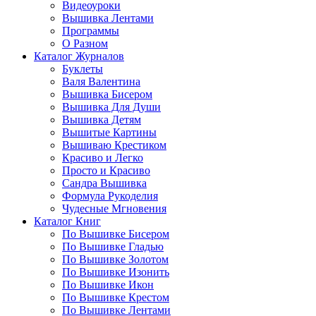
Видеоуроки
Вышивка Лентами
Программы
О Разном
Каталог Журналов
Буклеты
Валя Валентина
Вышивка Бисером
Вышивка Для Души
Вышивка Детям
Вышитые Картины
Вышиваю Крестиком
Красиво и Легко
Просто и Красиво
Сандра Вышивка
Формула Рукоделия
Чудесные Мгновения
Каталог Книг
По Вышивке Бисером
По Вышивке Гладью
По Вышивке Золотом
По Вышивке Изонить
По Вышивке Икон
По Вышивке Крестом
По Вышивке Лентами