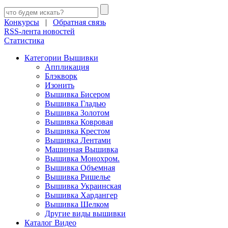
Конкурсы
|
Обратная связь
RSS-лента новостей
Статистика
Категории Вышивки
Аппликация
Блэкворк
Изонить
Вышивка Бисером
Вышивка Гладью
Вышивка Золотом
Вышивка Ковровая
Вышивка Крестом
Вышивка Лентами
Машинная Вышивка
Вышивка Монохром.
Вышивка Объемная
Вышивка Ришелье
Вышивка Украинская
Вышивка Хардангер
Вышивка Шелком
Другие виды вышивки
Каталог Видео