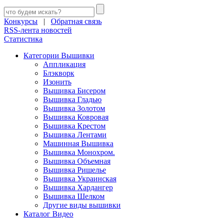
Конкурсы
|
Обратная связь
RSS-лента новостей
Статистика
Категории Вышивки
Аппликация
Блэкворк
Изонить
Вышивка Бисером
Вышивка Гладью
Вышивка Золотом
Вышивка Ковровая
Вышивка Крестом
Вышивка Лентами
Машинная Вышивка
Вышивка Монохром.
Вышивка Объемная
Вышивка Ришелье
Вышивка Украинская
Вышивка Хардангер
Вышивка Шелком
Другие виды вышивки
Каталог Видео