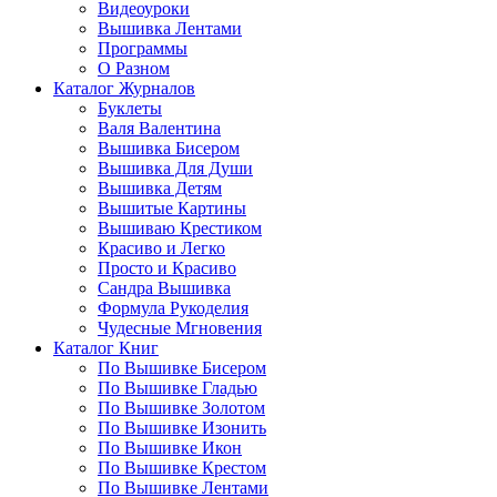
Видеоуроки
Вышивка Лентами
Программы
О Разном
Каталог Журналов
Буклеты
Валя Валентина
Вышивка Бисером
Вышивка Для Души
Вышивка Детям
Вышитые Картины
Вышиваю Крестиком
Красиво и Легко
Просто и Красиво
Сандра Вышивка
Формула Рукоделия
Чудесные Мгновения
Каталог Книг
По Вышивке Бисером
По Вышивке Гладью
По Вышивке Золотом
По Вышивке Изонить
По Вышивке Икон
По Вышивке Крестом
По Вышивке Лентами