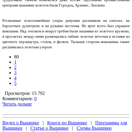
центрами вышивки золотом были Городец, Арзамас, Лысково.
Роскошные золотошвейные узоры девушки расшивали на сапогах, на
бархатных душегреях и на рукавах костюма. Но ярче всего был украшен
кокошник. Над очельем и вокруг гребня были нашивки из золотого кружева,
в просветах между ними размещались гибкие золотые веточки и вставки из
цветного перламутра, стекла, и фольги. Тыльная сторона кокошника также
расшивалась золотым узором.
80
1
2
3
4
5
Просмотров: 15 792
Комментариев:
0
Читать дальше
Видео о Вышивке
|
Книги по Вышивке
|
Программы для
Вышивки
|
Статьи о Вышивке
|
Схемы Вышивки