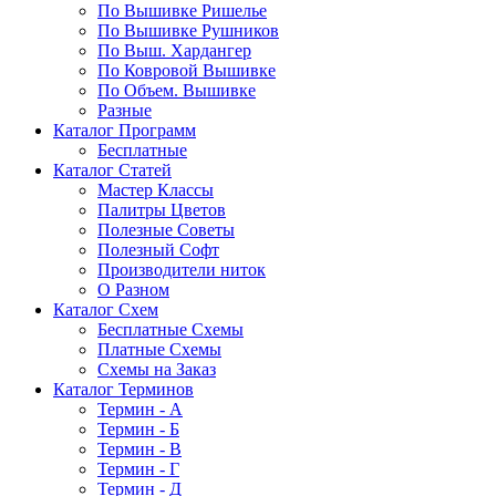
По Вышивке Ришелье
По Вышивке Рушников
По Выш. Хардангер
По Ковровой Вышивке
По Объем. Вышивке
Разные
Каталог Программ
Бесплатные
Каталог Статей
Мастер Классы
Палитры Цветов
Полезные Советы
Полезный Софт
Производители ниток
О Разном
Каталог Схем
Бесплатные Схемы
Платные Схемы
Схемы на Заказ
Каталог Терминов
Термин - А
Термин - Б
Термин - В
Термин - Г
Термин - Д