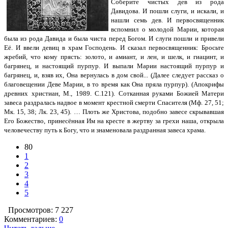
Cоберите чистых дев из рода
Давидова. И пошли слуги, и искали, и
нашли семь дев. И первосвященник
вспомнил о молодой Марии, которая
была из рода Давида и была чиста перед Богом. И слуги пошли и привели
Её. И ввели девиц в храм Господень. И сказал первосвященник: Бросьте
жребий, что кому прясть: золото, и амиант, и лен, и шелк, и гиацинт, и
багрянец, и настоящий пурпур. И выпали Марии настоящий пурпур и
багрянец, и, взяв их, Она вернулась в дом свой... (Далее следует рассказ о
благовещении Деве Марии, в то время как Она пряла пурпур). (Апокрифы
древних христиан, М., 1989. C.121). Сотканная руками Божией Матери
завеса раздралась надвое в момент крестной смерти Спасителя (Мф. 27, 51;
Мк. 15, 38; Лк. 23, 45). … Плоть же Христова, подобно завесе скрывавшая
Его Божество, принесённая Им на кресте в жертву за грехи наша, открыла
человечеству путь к Богу, что и знаменовала раздранная завеса храма.
80
1
2
3
4
5
Просмотров: 7 227
Комментариев:
0