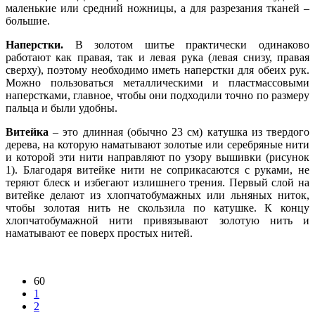
маленькие или средний ножницы, а для разрезания тканей –
большие.
Наперстки.
В золотом шитье практически одинаково
работают как правая, так и левая рука (левая снизу, правая
сверху), поэтому необходимо иметь наперстки для обеих рук.
Можно пользоваться металлическими и пластмассовыми
наперстками, главное, чтобы они подходили точно по размеру
пальца и были удобны.
Витейка
– это длинная (обычно 23 см) катушка из твердого
дерева, на которую наматывают золотые или серебряные нити
и которой эти нити направляют по узору вышивки (рисунок
1). Благодаря витейке нити не соприкасаются с руками, не
теряют блеск и избегают излишнего трения. Первый слой на
витейке делают из хлопчатобумажных или льняных ниток,
чтобы золотая нить не скользила по катушке. К концу
хлопчатобумажной нити привязывают золотую нить и
наматывают ее поверх простых нитей.
60
1
2