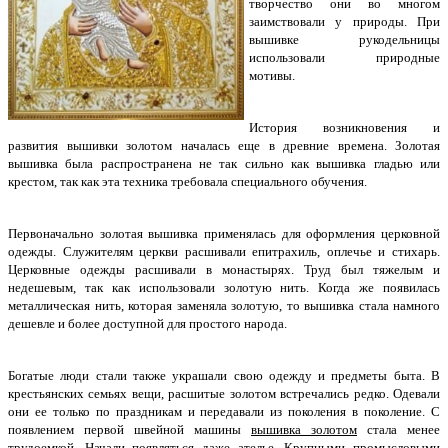
творчество они во многом
заимствовали у природы. При
вышивке рукодельницы
использовали природные
мотивы.
История возникновения и
развития вышивки золотом началась еще в древние времена. Золотая
вышивка была распространена не так сильно как вышивка гладью или
крестом, так как эта техника требовала специального обучения.
Первоначально золотая вышивка применялась для оформления церковной
одежды. Служителям церкви расшивали епитрахиль, оплечье и стихарь.
Церковные одежды расшивали в монастырях. Труд был тяжелым и
недешевым, так как использовали золотую нить. Когда же появилась
металлическая нить, которая заменяла золотую, то вышивка стала намного
дешевле и более доступной для простого народа.
Богатые люди стали также украшали свою одежду и предметы быта. В
крестьянских семьях вещи, расшитые золотом встречались редко. Одевали
они ее только по праздникам и передавали из поколения в поколение. С
появлением первой швейной машины
вышивка золотом
стала менее
трудоемкой. Начали появляться даже ателье. Крупными промысловыми