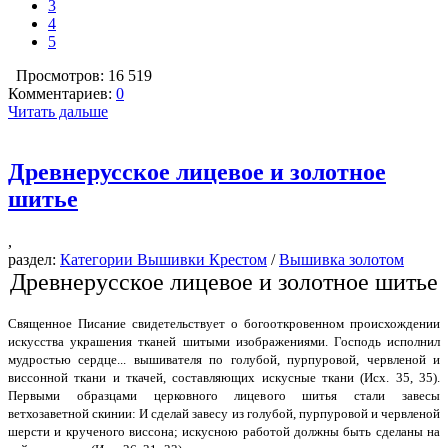
3
4
5
Просмотров: 16 519
Комментариев:
0
Читать дальше
Древнерусское лицевое и золотное
шитье
,
раздел:
Категории Вышивки Крестом
/
Вышивка золотом
Древнерусское лицевое и золотное шитье
Священное Писание свидетельствует о богооткровенном происхождении
искусства украшения тканей шитыми изображениями. Господь исполнил
мудростью сердце... вышивателя по голубой, пурпуровой, червленой и
виссонной ткани и ткачей, составляющих искусные ткани (Исх. 35, 35).
Первыми образцами церковного лицевого шитья стали завесы
ветхозаветной скинии: И сделай завесу из голубой, пурпуровой и червленой
шерсти и крученого виссона; искусною работой должны быть сделаны на