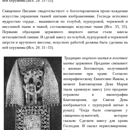
ней херувимы (Исх. 26. 31–33).
Священное Писание свидетельствует о богооткровенном проис-хождении
искусства украшения тканей шитыми изображениями. Господь исполнил
мудростью сердце... вышивателя по голубой, пурпуровой, червленой и
виссонной ткани и ткачей, составляющих искусные ткани (Исх. 35, 35).
Первыми образцами церковного лицевого шитья стали завесы
ветхозаветной скинии: И сделай завесу из голубой, пурпуровой и червленой
шерсти и крученого виссона; искусною работой должны быть сделаны на
ней херувимы (Исх. 26. 31–33).
Традицию
лицевого шитья
и
золотное
шитье
церковное Предание связывает
с жизнью Богоматери, получившей
воспитание при храме. Согласно
апокрифическому Евангелию Иакова, в
момент Благовещения Дева Мария
ткала храмовую завесу (это предание
отражено в иконографии
Благовещения, где Святая Дева
изображается с пурпурной нитью в
руках): "Тогда было совещание у
священнослужителей, которые
сказали: Cделаем завесу для храма
Господня. И сказал первосвященник: