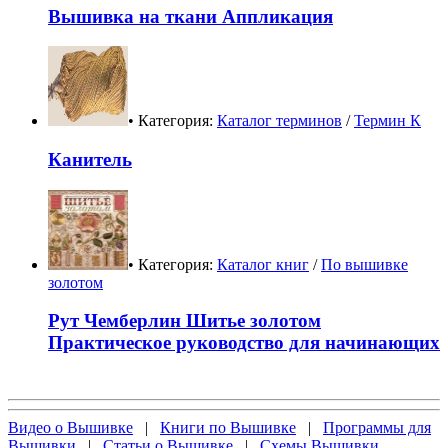
Вышивка на ткани Аппликация
• Категория:
Каталог терминов
/
Термин К
Канитель
• Категория:
Каталог книг
/
По вышивке
золотом
Рут Чемберлин Шитье золотом
Практическое руководство для начинающих
Видео о Вышивке
|
Книги по Вышивке
|
Программы для
Вышивки
|
Статьи о Вышивке
|
Схемы Вышивки