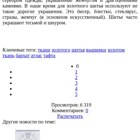
серебром одежды, украшенные жемчугом и драгоценными
камнями. В наше время для золотного шитья используют не
такие дорогие украшения. Это бисер, блестки, стеклярус,
стразы, жемчуг (в основном искусственный). Шитье часто
украшают тесьмой и шнуром.
Ключевые теги:
ткани
золотого
шитья
вышивки
золотом
ткань
бархат
атлас
тафта
0
1
2
3
4
5
Просмотров: 6 319
Комментариев:
0
Распечатать
Другие новости по теме: