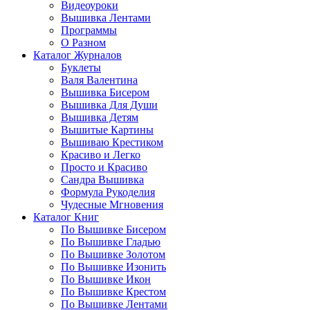
Видеоуроки
Вышивка Лентами
Программы
О Разном
Каталог Журналов
Буклеты
Валя Валентина
Вышивка Бисером
Вышивка Для Души
Вышивка Детям
Вышитые Картины
Вышиваю Крестиком
Красиво и Легко
Просто и Красиво
Сандра Вышивка
Формула Рукоделия
Чудесные Мгновения
Каталог Книг
По Вышивке Бисером
По Вышивке Гладью
По Вышивке Золотом
По Вышивке Изонить
По Вышивке Икон
По Вышивке Крестом
По Вышивке Лентами