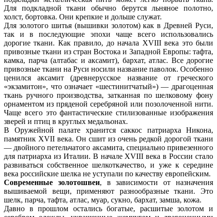
Для подкладной ткани обычно берутся льняное полотно,
холст, бортовка. Они крепкие и дольше служат.
Для золотого шитья (вышивки золотом) как в Древней Руси,
так и в последующие эпохи чаще всего использовались
дорогие ткани. Как правило, до начала XVIII века это были
привозные ткани из стран Востока и Западной Европы: тафта,
камка, парча (алтабас и аксамит), бархат, атлас. Все дорогие
привозные ткани на Руси носили название паволок. Особенно
ценился аксамит (древнерусское название от греческого
«экзамитон», что означает «шестинитчатый») — драгоценная
ткань ручного производства, затканная по шелковому фону
орнаментом из пряденой серебряной или позолоченной нити.
Чаще всего это фантастические стилизованные изображения
зверей и птиц в круглых медальонах.
В Оружейной палате хранится саккос патриарха Никона,
памятник XVII века. Он сшит из очень редкой дорогой ткани
— двойного петельчатого аксамита, специально привезенного
для патриарха из Италии. В начале XVIII века в России стало
развиваться собственное шелкоткачество, и уже к середине
века российские шелка не уступали по качеству европейским.
Современные золотошвеи
, в зависимости от назначения
вышиваемой вещи, применяют разнообразные ткани. Это
шелк, парча, тафта, атлас, муар, сукно, бархат, замша, кожа.
Давно в прошлом остались богатые, расшитые золотом и