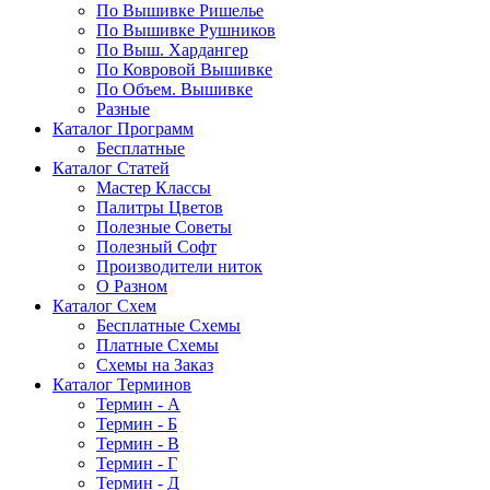
По Вышивке Ришелье
По Вышивке Рушников
По Выш. Хардангер
По Ковровой Вышивке
По Объем. Вышивке
Разные
Каталог Программ
Бесплатные
Каталог Статей
Мастер Классы
Палитры Цветов
Полезные Советы
Полезный Софт
Производители ниток
О Разном
Каталог Схем
Бесплатные Схемы
Платные Схемы
Схемы на Заказ
Каталог Терминов
Термин - А
Термин - Б
Термин - В
Термин - Г
Термин - Д