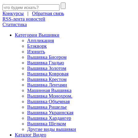
Конкурсы
|
Обратная связь
RSS-лента новостей
Статистика
Категории Вышивки
Аппликация
Блэкворк
Изонить
Вышивка Бисером
Вышивка Гладью
Вышивка Золотом
Вышивка Ковровая
Вышивка Крестом
Вышивка Лентами
Машинная Вышивка
Вышивка Монохром.
Вышивка Объемная
Вышивка Ришелье
Вышивка Украинская
Вышивка Хардангер
Вышивка Шелком
Другие виды вышивки
Каталог Видео