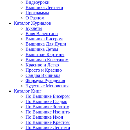
Видеоуроки
Вышивка Лентами
Программы
О Разном
Каталог Журналов
Буклеты
Валя Валентина
Вышивка Бисером
Вышивка Для Души
Вышивка Детям
Вышитые Картины
Вышиваю Крестиком
Красиво и Легко
Просто и Красиво
Сандра Вышивка
Формула Рукоделия
Чудесные Мгновения
Каталог Книг
По Вышивке Бисером
По Вышивке Гладью
По Вышивке Золотом
По Вышивке Изонить
По Вышивке Икон
По Вышивке Крестом
По Вышивке Лентами