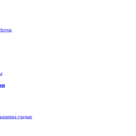
Ниток
ы
ия
ышивка гладью