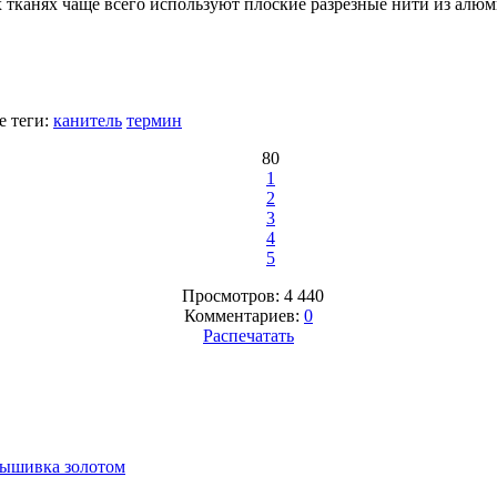
 тканях чаще всего используют плоские разрезные нити из алю
 теги:
канитель
термин
80
1
2
3
4
5
Просмотров: 4 440
Комментариев:
0
Распечатать
ышивка золотом