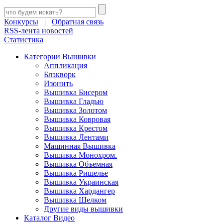
Конкурсы
|
Обратная связь
RSS-лента новостей
Статистика
Категории Вышивки
Аппликация
Блэкворк
Изонить
Вышивка Бисером
Вышивка Гладью
Вышивка Золотом
Вышивка Ковровая
Вышивка Крестом
Вышивка Лентами
Машинная Вышивка
Вышивка Монохром.
Вышивка Объемная
Вышивка Ришелье
Вышивка Украинская
Вышивка Хардангер
Вышивка Шелком
Другие виды вышивки
Каталог Видео