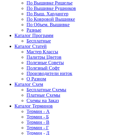
По Вышивке Ришелье
По Вышивке Рушников
По Выш. Хардангер
По Ковровой Вышивке
По Объем. Вышивке
Разные
Каталог Программ
Бесплатные
Каталог Статей
Мастер Классы
Палитры Цветов
Полезные Советы
Полезный Софт
Производители ниток
О Разном
Каталог Схем
Бесплатные Схемы
Платные Схемы
Схемы на Заказ
Каталог Терминов
Термин - А
Термин - Б
Термин - В
Термин - Г
Термин - Д