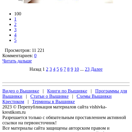
100
1
2
3
4
5
Просмотров: 11 221
Комментариев:
0
Читать дальше
Назад
1
2
3
4
5
6
7
8
9
10
...
23
Далее
Видео о Вышивке
|
Книги по Вышивке
|
Программы для
Вышивки
|
Статьи о Вышивке
|
Схемы Вышивки
Крестиком
|
Термины в Вышивке
2023 © Перепубликация материалов сайта vishivka-
krestikom.ru
Разрешается только с обязательным проставлением активной
ссылки на первоисточник!
Все материалы сайта защищены авторским правом и