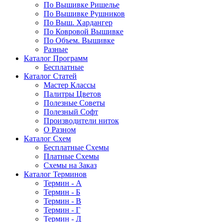
По Вышивке Ришелье
По Вышивке Рушников
По Выш. Хардангер
По Ковровой Вышивке
По Объем. Вышивке
Разные
Каталог Программ
Бесплатные
Каталог Статей
Мастер Классы
Палитры Цветов
Полезные Советы
Полезный Софт
Производители ниток
О Разном
Каталог Схем
Бесплатные Схемы
Платные Схемы
Схемы на Заказ
Каталог Терминов
Термин - А
Термин - Б
Термин - В
Термин - Г
Термин - Д