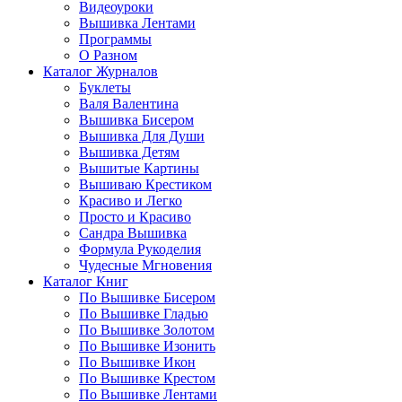
Видеоуроки
Вышивка Лентами
Программы
О Разном
Каталог Журналов
Буклеты
Валя Валентина
Вышивка Бисером
Вышивка Для Души
Вышивка Детям
Вышитые Картины
Вышиваю Крестиком
Красиво и Легко
Просто и Красиво
Сандра Вышивка
Формула Рукоделия
Чудесные Мгновения
Каталог Книг
По Вышивке Бисером
По Вышивке Гладью
По Вышивке Золотом
По Вышивке Изонить
По Вышивке Икон
По Вышивке Крестом
По Вышивке Лентами