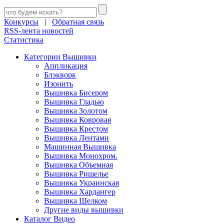
Конкурсы
|
Обратная связь
RSS-лента новостей
Статистика
Категории Вышивки
Аппликация
Блэкворк
Изонить
Вышивка Бисером
Вышивка Гладью
Вышивка Золотом
Вышивка Ковровая
Вышивка Крестом
Вышивка Лентами
Машинная Вышивка
Вышивка Монохром.
Вышивка Объемная
Вышивка Ришелье
Вышивка Украинская
Вышивка Хардангер
Вышивка Шелком
Другие виды вышивки
Каталог Видео