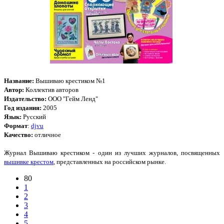
Название:
Вышиваю крестиком №1
Автор:
Коллектив авторов
Издательство:
ООО "Гейм Ленд"
Год издания:
2005
Язык:
Русский
Формат
:
djvu
Качество:
отличное
Журнал Вышиваю крестиком - один из лучших журналов, посвященных
вышивке крестом
, представленных на российском рынке.
80
1
2
3
4
5