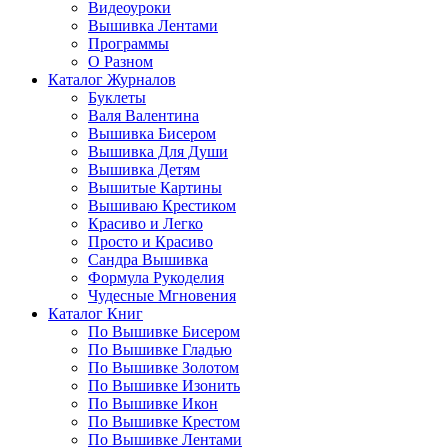
Видеоуроки
Вышивка Лентами
Программы
О Разном
Каталог Журналов
Буклеты
Валя Валентина
Вышивка Бисером
Вышивка Для Души
Вышивка Детям
Вышитые Картины
Вышиваю Крестиком
Красиво и Легко
Просто и Красиво
Сандра Вышивка
Формула Рукоделия
Чудесные Мгновения
Каталог Книг
По Вышивке Бисером
По Вышивке Гладью
По Вышивке Золотом
По Вышивке Изонить
По Вышивке Икон
По Вышивке Крестом
По Вышивке Лентами