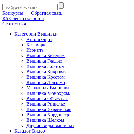
Конкурсы
|
Обратная связь
RSS-лента новостей
Статистика
Категории Вышивки
Аппликация
Блэкворк
Изонить
Вышивка Бисером
Вышивка Гладью
Вышивка Золотом
Вышивка Ковровая
Вышивка Крестом
Вышивка Лентами
Машинная Вышивка
Вышивка Монохром.
Вышивка Объемная
Вышивка Ришелье
Вышивка Украинская
Вышивка Хардангер
Вышивка Шелком
Другие виды вышивки
Каталог Видео