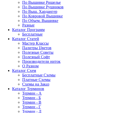
По Вышивке Ришелье
По Вышивке Рушников
По Выш. Хардангер
По Ковровой Вышивке
По Объем. Вышивке
Разные
Каталог Программ
Бесплатные
Каталог Статей
Мастер Классы
Палитры Цветов
Полезные Советы
Полезный Софт
Производители ниток
О Разном
Каталог Схем
Бесплатные Схемы
Платные Схемы
Схемы на Заказ
Каталог Терминов
Термин - А
Термин - Б
Термин - В
Термин - Г
Термин - Д