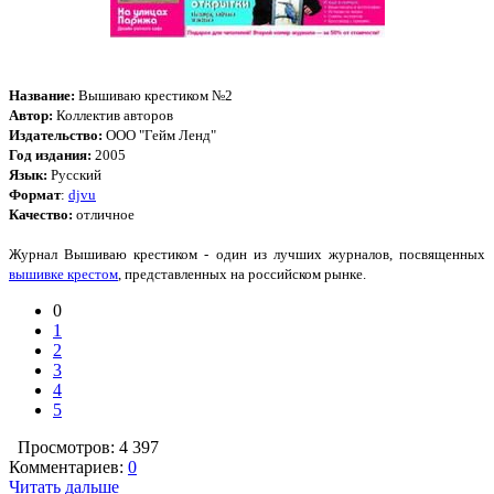
Название:
Вышиваю крестиком №2
Автор:
Коллектив авторов
Издательство:
ООО "Гейм Ленд"
Год издания:
2005
Язык:
Русский
Формат
:
djvu
Качество:
отличное
Журнал Вышиваю крестиком - один из лучших журналов, посвященных
вышивке крестом
, представленных на российском рынке.
0
1
2
3
4
5
Просмотров: 4 397
Комментариев:
0
Читать дальше