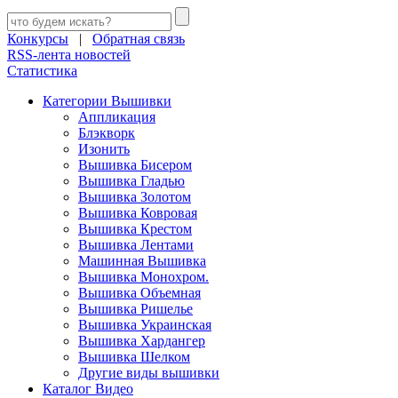
Конкурсы
|
Обратная связь
RSS-лента новостей
Статистика
Категории Вышивки
Аппликация
Блэкворк
Изонить
Вышивка Бисером
Вышивка Гладью
Вышивка Золотом
Вышивка Ковровая
Вышивка Крестом
Вышивка Лентами
Машинная Вышивка
Вышивка Монохром.
Вышивка Объемная
Вышивка Ришелье
Вышивка Украинская
Вышивка Хардангер
Вышивка Шелком
Другие виды вышивки
Каталог Видео