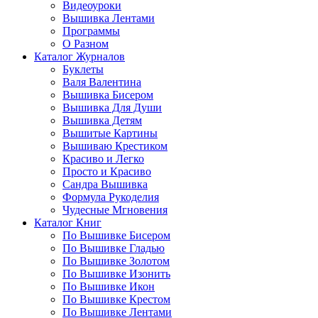
Видеоуроки
Вышивка Лентами
Программы
О Разном
Каталог Журналов
Буклеты
Валя Валентина
Вышивка Бисером
Вышивка Для Души
Вышивка Детям
Вышитые Картины
Вышиваю Крестиком
Красиво и Легко
Просто и Красиво
Сандра Вышивка
Формула Рукоделия
Чудесные Мгновения
Каталог Книг
По Вышивке Бисером
По Вышивке Гладью
По Вышивке Золотом
По Вышивке Изонить
По Вышивке Икон
По Вышивке Крестом
По Вышивке Лентами