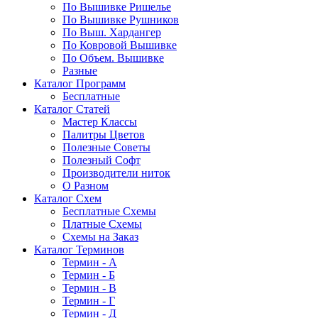
По Вышивке Ришелье
По Вышивке Рушников
По Выш. Хардангер
По Ковровой Вышивке
По Объем. Вышивке
Разные
Каталог Программ
Бесплатные
Каталог Статей
Мастер Классы
Палитры Цветов
Полезные Советы
Полезный Софт
Производители ниток
О Разном
Каталог Схем
Бесплатные Схемы
Платные Схемы
Схемы на Заказ
Каталог Терминов
Термин - А
Термин - Б
Термин - В
Термин - Г
Термин - Д