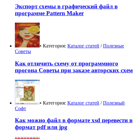
Экспорт схемы в графический файл в
программе Pattern Maker
• Категория:
Каталог статей
/
Полезные
Советы
Как отличить схему от программного
прогона Советы при заказе авторских схем
• Категория:
Каталог статей
/
Полезный
Софт
Как можно файл в формате xsd перевести в
формат pdf или jpg