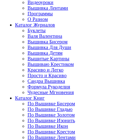
Видеоуроки
Вышивка Лентами
Программы
О Разном
Каталог Журналов
Буклеты
Валя Валентина
Вышивка Бисером
Вышивка Для Души
Вышивка Детям
Вышитые Картины
Вышиваю Крестиком
Красиво и Легко
Просто и Красиво
Сандра Вышивка
Формула Рукоделия
Чудесные Мгновения
Каталог Книг
По Вышивке Бисером
По Вышивке Гладью
По Вышивке Золотом
По Вышивке Изонить
По Вышивке Икон
По Вышивке Крестом
По Вышивке Лентами