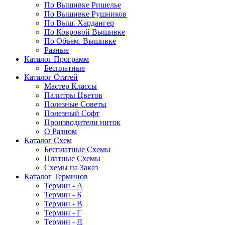
По Вышивке Ришелье
По Вышивке Рушников
По Выш. Хардангер
По Ковровой Вышивке
По Объем. Вышивке
Разные
Каталог Программ
Бесплатные
Каталог Статей
Мастер Классы
Палитры Цветов
Полезные Советы
Полезный Софт
Производители ниток
О Разном
Каталог Схем
Бесплатные Схемы
Платные Схемы
Схемы на Заказ
Каталог Терминов
Термин - А
Термин - Б
Термин - В
Термин - Г
Термин - Д