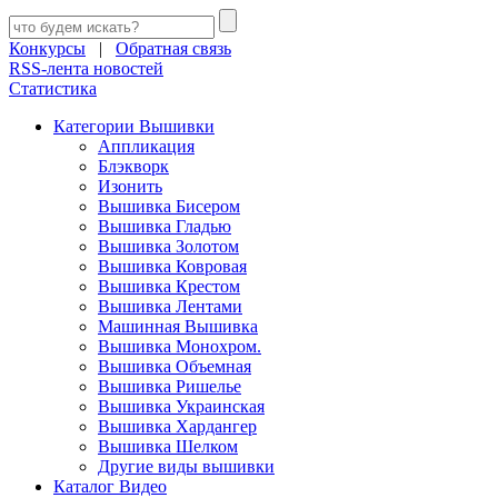
Конкурсы
|
Обратная связь
RSS-лента новостей
Статистика
Категории Вышивки
Аппликация
Блэкворк
Изонить
Вышивка Бисером
Вышивка Гладью
Вышивка Золотом
Вышивка Ковровая
Вышивка Крестом
Вышивка Лентами
Машинная Вышивка
Вышивка Монохром.
Вышивка Объемная
Вышивка Ришелье
Вышивка Украинская
Вышивка Хардангер
Вышивка Шелком
Другие виды вышивки
Каталог Видео