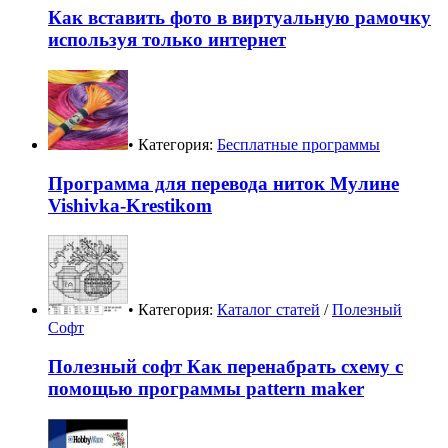
Как вставить фото в виртуальную рамочку
используя только интернет
• Категория:
Бесплатные программы
Программа для перевода ниток Мулине
Vishivka-Krestikom
• Категория:
Каталог статей
/
Полезный
Софт
Полезный софт Как перенабрать схему с
помощью программы pattern maker