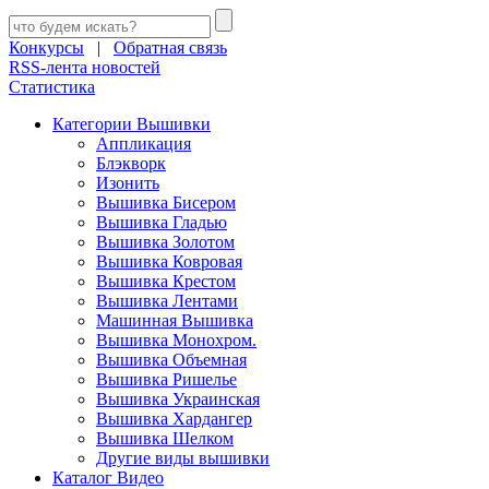
Конкурсы
|
Обратная связь
RSS-лента новостей
Статистика
Категории Вышивки
Аппликация
Блэкворк
Изонить
Вышивка Бисером
Вышивка Гладью
Вышивка Золотом
Вышивка Ковровая
Вышивка Крестом
Вышивка Лентами
Машинная Вышивка
Вышивка Монохром.
Вышивка Объемная
Вышивка Ришелье
Вышивка Украинская
Вышивка Хардангер
Вышивка Шелком
Другие виды вышивки
Каталог Видео