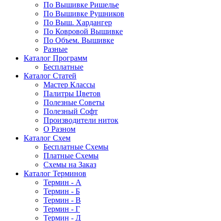
По Вышивке Ришелье
По Вышивке Рушников
По Выш. Хардангер
По Ковровой Вышивке
По Объем. Вышивке
Разные
Каталог Программ
Бесплатные
Каталог Статей
Мастер Классы
Палитры Цветов
Полезные Советы
Полезный Софт
Производители ниток
О Разном
Каталог Схем
Бесплатные Схемы
Платные Схемы
Схемы на Заказ
Каталог Терминов
Термин - А
Термин - Б
Термин - В
Термин - Г
Термин - Д