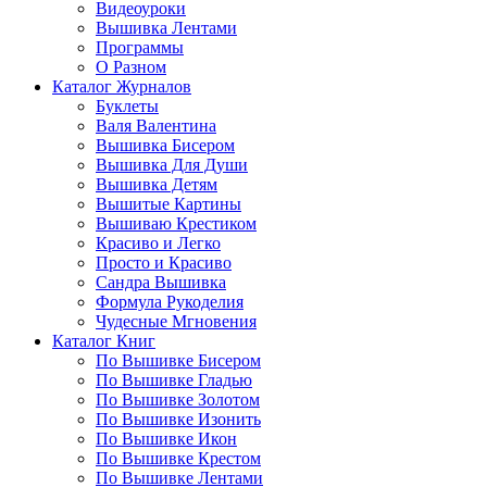
Видеоуроки
Вышивка Лентами
Программы
О Разном
Каталог Журналов
Буклеты
Валя Валентина
Вышивка Бисером
Вышивка Для Души
Вышивка Детям
Вышитые Картины
Вышиваю Крестиком
Красиво и Легко
Просто и Красиво
Сандра Вышивка
Формула Рукоделия
Чудесные Мгновения
Каталог Книг
По Вышивке Бисером
По Вышивке Гладью
По Вышивке Золотом
По Вышивке Изонить
По Вышивке Икон
По Вышивке Крестом
По Вышивке Лентами