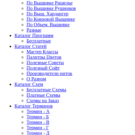
По Вышивке Ришелье
По Вышивке Рушников
По Выш. Хардангер
По Ковровой Вышивке
По Объем. Вышивке
Разные
Каталог Программ
Бесплатные
Каталог Статей
Мастер Классы
Палитры Цветов
Полезные Советы
Полезный Софт
Производители ниток
О Разном
Каталог Схем
Бесплатные Схемы
Платные Схемы
Схемы на Заказ
Каталог Терминов
Термин - А
Термин - Б
Термин - В
Термин - Г
Термин - Д