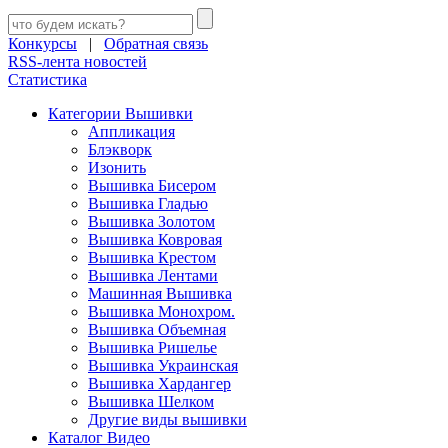
Конкурсы
|
Обратная связь
RSS-лента новостей
Статистика
Категории Вышивки
Аппликация
Блэкворк
Изонить
Вышивка Бисером
Вышивка Гладью
Вышивка Золотом
Вышивка Ковровая
Вышивка Крестом
Вышивка Лентами
Машинная Вышивка
Вышивка Монохром.
Вышивка Объемная
Вышивка Ришелье
Вышивка Украинская
Вышивка Хардангер
Вышивка Шелком
Другие виды вышивки
Каталог Видео