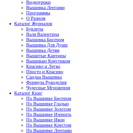
Видеоуроки
Вышивка Лентами
Программы
О Разном
Каталог Журналов
Буклеты
Валя Валентина
Вышивка Бисером
Вышивка Для Души
Вышивка Детям
Вышитые Картины
Вышиваю Крестиком
Красиво и Легко
Просто и Красиво
Сандра Вышивка
Формула Рукоделия
Чудесные Мгновения
Каталог Книг
По Вышивке Бисером
По Вышивке Гладью
По Вышивке Золотом
По Вышивке Изонить
По Вышивке Икон
По Вышивке Крестом
По Вышивке Лентами