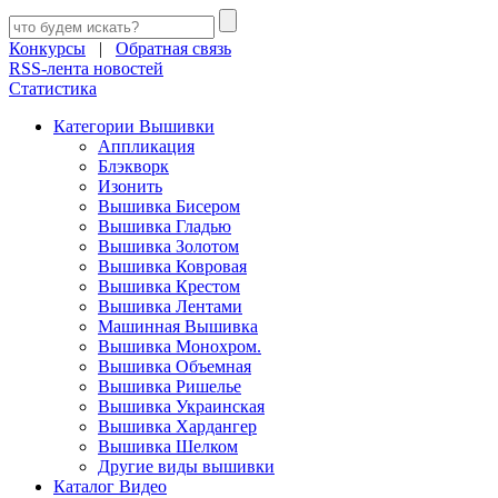
Конкурсы
|
Обратная связь
RSS-лента новостей
Статистика
Категории Вышивки
Аппликация
Блэкворк
Изонить
Вышивка Бисером
Вышивка Гладью
Вышивка Золотом
Вышивка Ковровая
Вышивка Крестом
Вышивка Лентами
Машинная Вышивка
Вышивка Монохром.
Вышивка Объемная
Вышивка Ришелье
Вышивка Украинская
Вышивка Хардангер
Вышивка Шелком
Другие виды вышивки
Каталог Видео