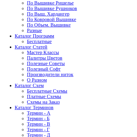
По Вышивке Ришелье
По Вышивке Рушников
По Выш. Хардангер
По Ковровой Вышивке
По Объем. Вышивке
Разные
Каталог Программ
Бесплатные
Каталог Статей
Мастер Классы
Палитры Цветов
Полезные Советы
Полезный Софт
Производители ниток
О Разном
Каталог Схем
Бесплатные Схемы
Платные Схемы
Схемы на Заказ
Каталог Терминов
Термин - А
Термин - Б
Термин - В
Термин - Г
Термин - Д