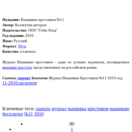
Название:
Вышиваю крестиком №11
Автор:
Коллектив авторов
Издательство:
ООО "Гейм Ленд"
Год издания:
2010
Язык:
Русский
Формат
:
Djvu
Качество:
отличное
Журнал Вышиваю крестиком - один из лучших журналов, посвященных
вышивке крестом
, представленных на российском рынке.
Журнал Вышиваю Крестиком №11 2010 год:
Скачать
торрент
бесплатно
11-2010.rar.torrent
Ключевые теги:
скачать
журнал
вышивка
крестиком
вышиваю
бесплатно
№11
2010
80
1