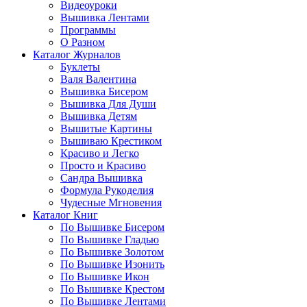
Видеоуроки
Вышивка Лентами
Программы
О Разном
Каталог Журналов
Буклеты
Валя Валентина
Вышивка Бисером
Вышивка Для Души
Вышивка Детям
Вышитые Картины
Вышиваю Крестиком
Красиво и Легко
Просто и Красиво
Сандра Вышивка
Формула Рукоделия
Чудесные Мгновения
Каталог Книг
По Вышивке Бисером
По Вышивке Гладью
По Вышивке Золотом
По Вышивке Изонить
По Вышивке Икон
По Вышивке Крестом
По Вышивке Лентами