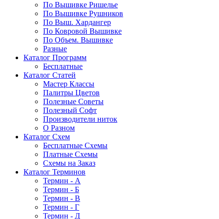
По Вышивке Ришелье
По Вышивке Рушников
По Выш. Хардангер
По Ковровой Вышивке
По Объем. Вышивке
Разные
Каталог Программ
Бесплатные
Каталог Статей
Мастер Классы
Палитры Цветов
Полезные Советы
Полезный Софт
Производители ниток
О Разном
Каталог Схем
Бесплатные Схемы
Платные Схемы
Схемы на Заказ
Каталог Терминов
Термин - А
Термин - Б
Термин - В
Термин - Г
Термин - Д