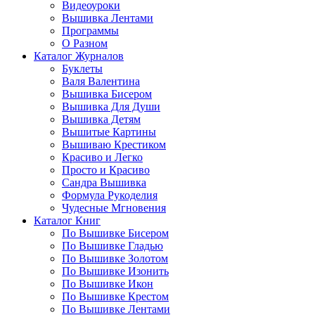
Видеоуроки
Вышивка Лентами
Программы
О Разном
Каталог Журналов
Буклеты
Валя Валентина
Вышивка Бисером
Вышивка Для Души
Вышивка Детям
Вышитые Картины
Вышиваю Крестиком
Красиво и Легко
Просто и Красиво
Сандра Вышивка
Формула Рукоделия
Чудесные Мгновения
Каталог Книг
По Вышивке Бисером
По Вышивке Гладью
По Вышивке Золотом
По Вышивке Изонить
По Вышивке Икон
По Вышивке Крестом
По Вышивке Лентами