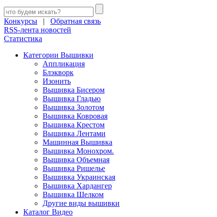
Конкурсы
|
Обратная связь
RSS-лента новостей
Статистика
Категории Вышивки
Аппликация
Блэкворк
Изонить
Вышивка Бисером
Вышивка Гладью
Вышивка Золотом
Вышивка Ковровая
Вышивка Крестом
Вышивка Лентами
Машинная Вышивка
Вышивка Монохром.
Вышивка Объемная
Вышивка Ришелье
Вышивка Украинская
Вышивка Хардангер
Вышивка Шелком
Другие виды вышивки
Каталог Видео