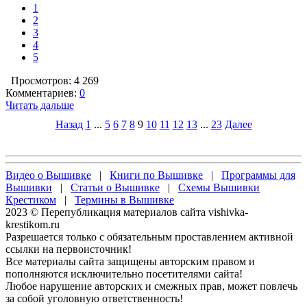
1
2
3
4
5
Просмотров: 4 269
Комментариев:
0
Читать дальше
Назад
1
...
5
6
7
8
9
10
11
12
13
...
23
Далее
Видео о Вышивке
|
Книги по Вышивке
|
Программы для
Вышивки
|
Статьи о Вышивке
|
Схемы Вышивки
Крестиком
|
Термины в Вышивке
2023 © Перепубликация материалов сайта vishivka-
krestikom.ru
Разрешается только с обязательным проставлением активной
ссылки на первоисточник!
Все материалы сайта защищены авторским правом и
пополняются исключительно посетителями сайта!
Любое нарушение авторских и смежных прав, может повлечь
за собой уголовную ответственность!