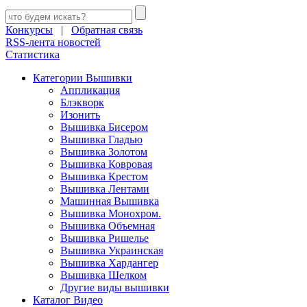
Конкурсы
|
Обратная связь
RSS-лента новостей
Статистика
Категории Вышивки
Аппликация
Блэкворк
Изонить
Вышивка Бисером
Вышивка Гладью
Вышивка Золотом
Вышивка Ковровая
Вышивка Крестом
Вышивка Лентами
Машинная Вышивка
Вышивка Монохром.
Вышивка Объемная
Вышивка Ришелье
Вышивка Украинская
Вышивка Хардангер
Вышивка Шелком
Другие виды вышивки
Каталог Видео