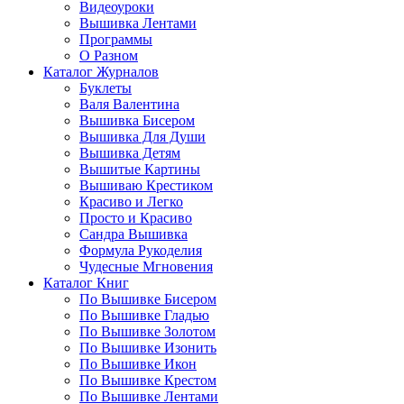
Видеоуроки
Вышивка Лентами
Программы
О Разном
Каталог Журналов
Буклеты
Валя Валентина
Вышивка Бисером
Вышивка Для Души
Вышивка Детям
Вышитые Картины
Вышиваю Крестиком
Красиво и Легко
Просто и Красиво
Сандра Вышивка
Формула Рукоделия
Чудесные Мгновения
Каталог Книг
По Вышивке Бисером
По Вышивке Гладью
По Вышивке Золотом
По Вышивке Изонить
По Вышивке Икон
По Вышивке Крестом
По Вышивке Лентами