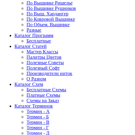
По Вышивке Ришелье
По Вышивке Рушников
По Выш. Хардангер
По Ковровой Вышивке
По Объем. Вышивке
Разные
Каталог Программ
Бесплатные
Каталог Статей
Мастер Классы
Палитры Цветов
Полезные Советы
Полезный Софт
Производители ниток
О Разном
Каталог Схем
Бесплатные Схемы
Платные Схемы
Схемы на Заказ
Каталог Терминов
Термин - А
Термин - Б
Термин - В
Термин - Г
Термин - Д