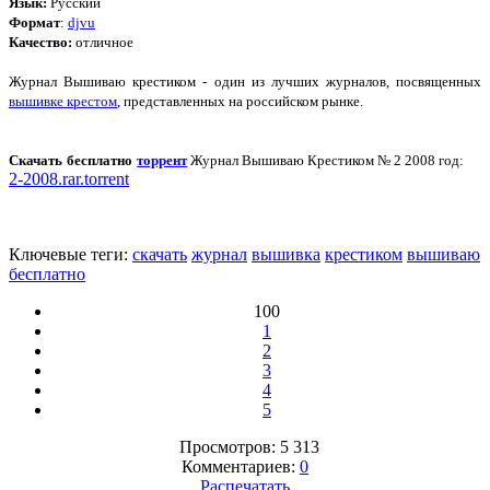
Язык:
Русский
Формат
:
djvu
Качество:
отличное
Журнал Вышиваю крестиком - один из лучших журналов, посвященных
вышивке крестом
, представленных на российском рынке.
Скачать бесплатно
торрент
Журнал Вышиваю Крестиком № 2 2008 год:
2-2008.rar.torrent
Ключевые теги:
скачать
журнал
вышивка
крестиком
вышиваю
бесплатно
100
1
2
3
4
5
Просмотров: 5 313
Комментариев:
0
Распечатать