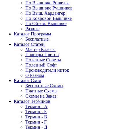
По Вышивке Ришелье
По Вышивке Рушников
По Выш. Хардангер
По Ковровой Вышивке
По Объем. Вышивке
Разные
Каталог Программ
Бесплатные
Каталог Статей
Мастер Классы
Палитры Цветов
Полезные Советы
Полезный Софт
Производители ниток
О Разном
Каталог Схем
Бесплатные Схемы
Платные Схемы
Схемы на Заказ
Каталог Терминов
Термин - А
Термин - Б
Термин - В
Термин - Г
Термин - Д