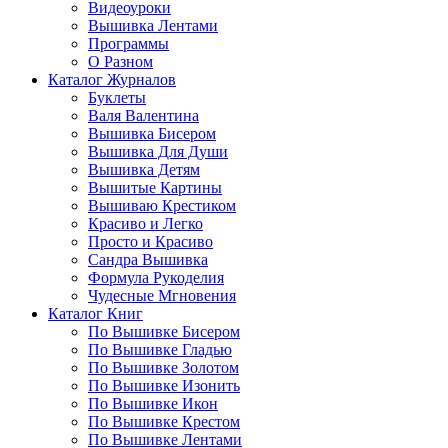
Видеоуроки
Вышивка Лентами
Программы
О Разном
Каталог Журналов
Буклеты
Валя Валентина
Вышивка Бисером
Вышивка Для Души
Вышивка Детям
Вышитые Картины
Вышиваю Крестиком
Красиво и Легко
Просто и Красиво
Сандра Вышивка
Формула Рукоделия
Чудесные Мгновения
Каталог Книг
По Вышивке Бисером
По Вышивке Гладью
По Вышивке Золотом
По Вышивке Изонить
По Вышивке Икон
По Вышивке Крестом
По Вышивке Лентами