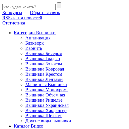
Конкурсы
|
Обратная связь
RSS-лента новостей
Статистика
Категории Вышивки
Аппликация
Блэкворк
Изонить
Вышивка Бисером
Вышивка Гладью
Вышивка Золотом
Вышивка Ковровая
Вышивка Крестом
Вышивка Лентами
Машинная Вышивка
Вышивка Монохром.
Вышивка Объемная
Вышивка Ришелье
Вышивка Украинская
Вышивка Хардангер
Вышивка Шелком
Другие виды вышивки
Каталог Видео