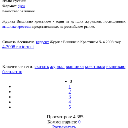
Язык:
Русский
Формат
:
djvu
Качество:
отличное
Журнал Вышиваю крестиком - один из лучших журналов, посвященных
вышивке крестом
, представленных на российском рынке.
Скачать бесплатно
торрент
Журнал Вышиваю Крестиком № 4 2008 год:
4-2008.rar.torrent
Ключевые теги:
скачать
журнал
вышивка
крестиком
вышиваю
бесплатно
0
1
2
3
4
5
Просмотров: 4 385
Комментариев:
0
Распечатать