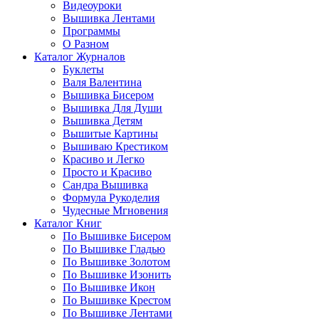
Видеоуроки
Вышивка Лентами
Программы
О Разном
Каталог Журналов
Буклеты
Валя Валентина
Вышивка Бисером
Вышивка Для Души
Вышивка Детям
Вышитые Картины
Вышиваю Крестиком
Красиво и Легко
Просто и Красиво
Сандра Вышивка
Формула Рукоделия
Чудесные Мгновения
Каталог Книг
По Вышивке Бисером
По Вышивке Гладью
По Вышивке Золотом
По Вышивке Изонить
По Вышивке Икон
По Вышивке Крестом
По Вышивке Лентами