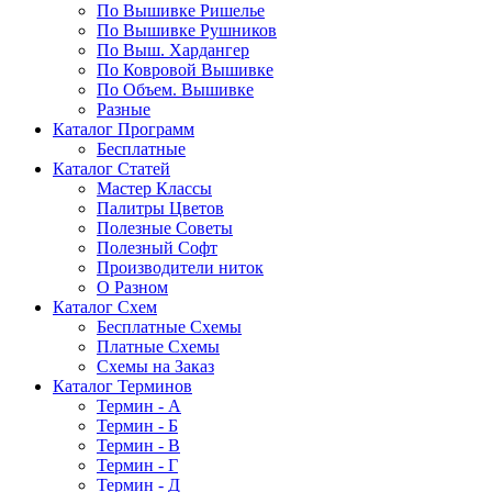
По Вышивке Ришелье
По Вышивке Рушников
По Выш. Хардангер
По Ковровой Вышивке
По Объем. Вышивке
Разные
Каталог Программ
Бесплатные
Каталог Статей
Мастер Классы
Палитры Цветов
Полезные Советы
Полезный Софт
Производители ниток
О Разном
Каталог Схем
Бесплатные Схемы
Платные Схемы
Схемы на Заказ
Каталог Терминов
Термин - А
Термин - Б
Термин - В
Термин - Г
Термин - Д