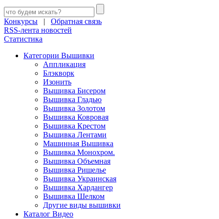
Конкурсы
|
Обратная связь
RSS-лента новостей
Статистика
Категории Вышивки
Аппликация
Блэкворк
Изонить
Вышивка Бисером
Вышивка Гладью
Вышивка Золотом
Вышивка Ковровая
Вышивка Крестом
Вышивка Лентами
Машинная Вышивка
Вышивка Монохром.
Вышивка Объемная
Вышивка Ришелье
Вышивка Украинская
Вышивка Хардангер
Вышивка Шелком
Другие виды вышивки
Каталог Видео