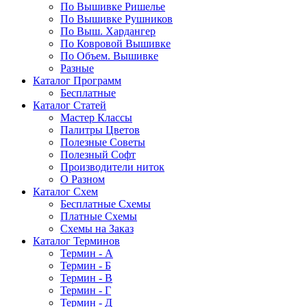
По Вышивке Ришелье
По Вышивке Рушников
По Выш. Хардангер
По Ковровой Вышивке
По Объем. Вышивке
Разные
Каталог Программ
Бесплатные
Каталог Статей
Мастер Классы
Палитры Цветов
Полезные Советы
Полезный Софт
Производители ниток
О Разном
Каталог Схем
Бесплатные Схемы
Платные Схемы
Схемы на Заказ
Каталог Терминов
Термин - А
Термин - Б
Термин - В
Термин - Г
Термин - Д