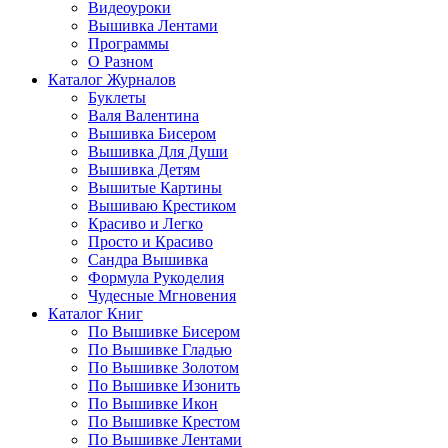
Видеоуроки
Вышивка Лентами
Программы
О Разном
Каталог Журналов
Буклеты
Валя Валентина
Вышивка Бисером
Вышивка Для Души
Вышивка Детям
Вышитые Картины
Вышиваю Крестиком
Красиво и Легко
Просто и Красиво
Сандра Вышивка
Формула Рукоделия
Чудесные Мгновения
Каталог Книг
По Вышивке Бисером
По Вышивке Гладью
По Вышивке Золотом
По Вышивке Изонить
По Вышивке Икон
По Вышивке Крестом
По Вышивке Лентами