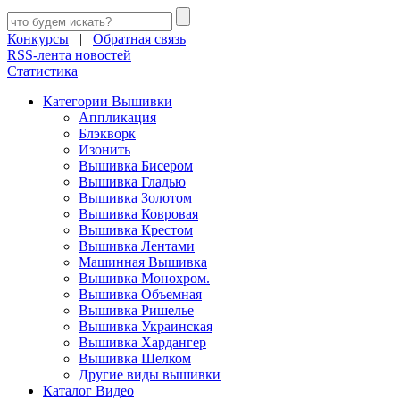
Конкурсы
|
Обратная связь
RSS-лента новостей
Статистика
Категории Вышивки
Аппликация
Блэкворк
Изонить
Вышивка Бисером
Вышивка Гладью
Вышивка Золотом
Вышивка Ковровая
Вышивка Крестом
Вышивка Лентами
Машинная Вышивка
Вышивка Монохром.
Вышивка Объемная
Вышивка Ришелье
Вышивка Украинская
Вышивка Хардангер
Вышивка Шелком
Другие виды вышивки
Каталог Видео