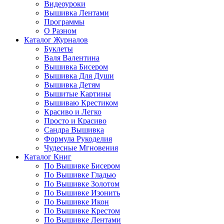
Видеоуроки
Вышивка Лентами
Программы
О Разном
Каталог Журналов
Буклеты
Валя Валентина
Вышивка Бисером
Вышивка Для Души
Вышивка Детям
Вышитые Картины
Вышиваю Крестиком
Красиво и Легко
Просто и Красиво
Сандра Вышивка
Формула Рукоделия
Чудесные Мгновения
Каталог Книг
По Вышивке Бисером
По Вышивке Гладью
По Вышивке Золотом
По Вышивке Изонить
По Вышивке Икон
По Вышивке Крестом
По Вышивке Лентами