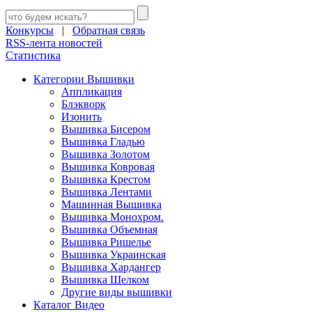
Конкурсы
|
Обратная связь
RSS-лента новостей
Статистика
Категории Вышивки
Аппликация
Блэкворк
Изонить
Вышивка Бисером
Вышивка Гладью
Вышивка Золотом
Вышивка Ковровая
Вышивка Крестом
Вышивка Лентами
Машинная Вышивка
Вышивка Монохром.
Вышивка Объемная
Вышивка Ришелье
Вышивка Украинская
Вышивка Хардангер
Вышивка Шелком
Другие виды вышивки
Каталог Видео