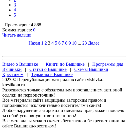
3
4
5
Просмотров: 4 868
Комментариев:
0
Читать дальше
Назад
1
2
3
4
5
6
7
8
9
10
...
23
Далее
Видео о Вышивке
|
Книги по Вышивке
|
Программы для
Вышивки
|
Статьи о Вышивке
|
Схемы Вышивки
Крестиком
|
Термины в Вышивке
2023 © Перепубликация материалов сайта vishivka-
krestikom.ru
Разрешается только с обязательным проставлением активной
ссылки на первоисточник!
Все материалы сайта защищены авторским правом и
пополняются исключительно посетителями сайта!
Любое нарушение авторских и смежных прав, может повлечь
за собой уголовную ответственность!
Все материалы можно скачать бесплатно и без регистрации на
сайте Вышивка-крестиком!