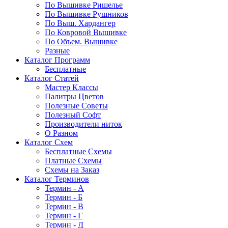
По Вышивке Ришелье
По Вышивке Рушников
По Выш. Хардангер
По Ковровой Вышивке
По Объем. Вышивке
Разные
Каталог Программ
Бесплатные
Каталог Статей
Мастер Классы
Палитры Цветов
Полезные Советы
Полезный Софт
Производители ниток
О Разном
Каталог Схем
Бесплатные Схемы
Платные Схемы
Схемы на Заказ
Каталог Терминов
Термин - А
Термин - Б
Термин - В
Термин - Г
Термин - Д