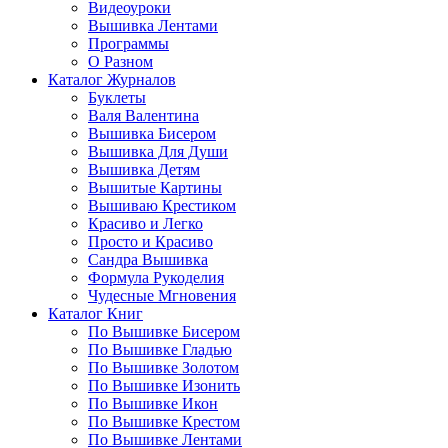
Видеоуроки
Вышивка Лентами
Программы
О Разном
Каталог Журналов
Буклеты
Валя Валентина
Вышивка Бисером
Вышивка Для Души
Вышивка Детям
Вышитые Картины
Вышиваю Крестиком
Красиво и Легко
Просто и Красиво
Сандра Вышивка
Формула Рукоделия
Чудесные Мгновения
Каталог Книг
По Вышивке Бисером
По Вышивке Гладью
По Вышивке Золотом
По Вышивке Изонить
По Вышивке Икон
По Вышивке Крестом
По Вышивке Лентами