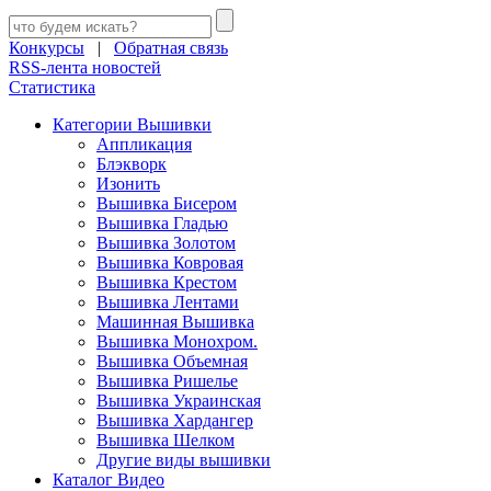
Конкурсы
|
Обратная связь
RSS-лента новостей
Статистика
Категории Вышивки
Аппликация
Блэкворк
Изонить
Вышивка Бисером
Вышивка Гладью
Вышивка Золотом
Вышивка Ковровая
Вышивка Крестом
Вышивка Лентами
Машинная Вышивка
Вышивка Монохром.
Вышивка Объемная
Вышивка Ришелье
Вышивка Украинская
Вышивка Хардангер
Вышивка Шелком
Другие виды вышивки
Каталог Видео