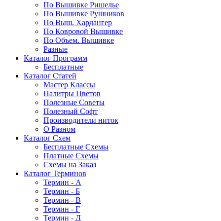
По Вышивке Ришелье
По Вышивке Рушников
По Выш. Хардангер
По Ковровой Вышивке
По Объем. Вышивке
Разные
Каталог Программ
Бесплатные
Каталог Статей
Мастер Классы
Палитры Цветов
Полезные Советы
Полезный Софт
Производители ниток
О Разном
Каталог Схем
Бесплатные Схемы
Платные Схемы
Схемы на Заказ
Каталог Терминов
Термин - А
Термин - Б
Термин - В
Термин - Г
Термин - Д