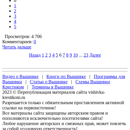
0
1
2
3
4
5
Просмотров: 4 706
Комментариев:
0
Читать дальше
Назад
1
2
3
4
5
6
7
8
9
10
...
23
Далее
Видео о Вышивке
|
Книги по Вышивке
|
Программы для
Вышивки
|
Статьи о Вышивке
|
Схемы Вышивки
Крестиком
|
Термины в Вышивке
2023 © Перепубликация материалов сайта vishivka-
krestikom.ru
Разрешается только с обязательным проставлением активной
ссылки на первоисточник!
Все материалы сайта защищены авторским правом и
пополняются исключительно посетителями сайта!
Любое нарушение авторских и смежных прав, может повлечь
за собой уголовную ответственность!