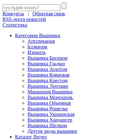
Конкурсы
|
Обратная связь
RSS-лента новостей
Статистика
Категории Вышивки
Аппликация
Блэкворк
Изонить
Вышивка Бисером
Вышивка Гладью
Вышивка Золотом
Вышивка Ковровая
Вышивка Крестом
Вышивка Лентами
Машинная Вышивка
Вышивка Монохром.
Вышивка Объемная
Вышивка Ришелье
Вышивка Украинская
Вышивка Хардангер
Вышивка Шелком
Другие виды вышивки
Каталог Видео