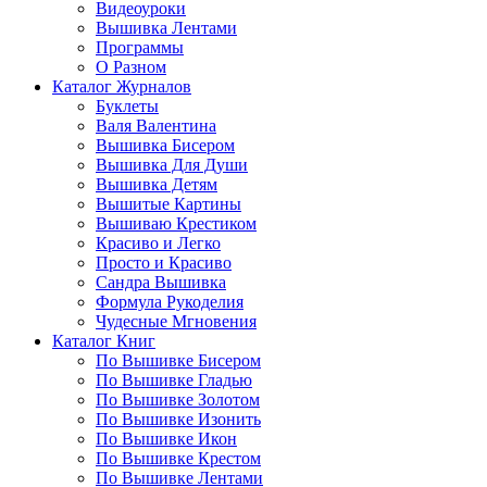
Видеоуроки
Вышивка Лентами
Программы
О Разном
Каталог Журналов
Буклеты
Валя Валентина
Вышивка Бисером
Вышивка Для Души
Вышивка Детям
Вышитые Картины
Вышиваю Крестиком
Красиво и Легко
Просто и Красиво
Сандра Вышивка
Формула Рукоделия
Чудесные Мгновения
Каталог Книг
По Вышивке Бисером
По Вышивке Гладью
По Вышивке Золотом
По Вышивке Изонить
По Вышивке Икон
По Вышивке Крестом
По Вышивке Лентами