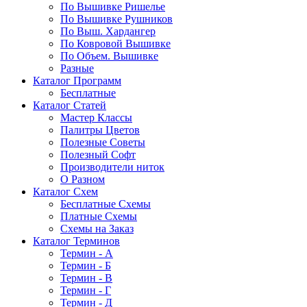
По Вышивке Ришелье
По Вышивке Рушников
По Выш. Хардангер
По Ковровой Вышивке
По Объем. Вышивке
Разные
Каталог Программ
Бесплатные
Каталог Статей
Мастер Классы
Палитры Цветов
Полезные Советы
Полезный Софт
Производители ниток
О Разном
Каталог Схем
Бесплатные Схемы
Платные Схемы
Схемы на Заказ
Каталог Терминов
Термин - А
Термин - Б
Термин - В
Термин - Г
Термин - Д