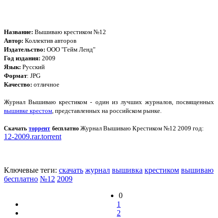
Название:
Вышиваю крестиком №12
Автор:
Коллектив авторов
Издательство:
ООО "Гейм Ленд"
Год издания:
2009
Язык:
Русский
Формат
: JPG
Качество:
отличное
Журнал Вышиваю крестиком - один из лучших журналов, посвященных
вышивке крестом
, представленных на российском рынке.
Журнал Вышиваю Крестиком №12 2009 год:
Скачать
торрент
бесплатно
12-2009.rar.torrent
Ключевые теги:
скачать
журнал
вышивка
крестиком
вышиваю
бесплатно
№12
2009
0
1
2