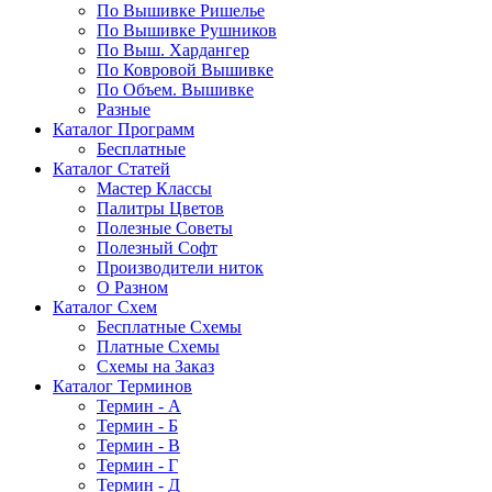
По Вышивке Ришелье
По Вышивке Рушников
По Выш. Хардангер
По Ковровой Вышивке
По Объем. Вышивке
Разные
Каталог Программ
Бесплатные
Каталог Статей
Мастер Классы
Палитры Цветов
Полезные Советы
Полезный Софт
Производители ниток
О Разном
Каталог Схем
Бесплатные Схемы
Платные Схемы
Схемы на Заказ
Каталог Терминов
Термин - А
Термин - Б
Термин - В
Термин - Г
Термин - Д