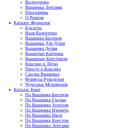
Видеоуроки
Вышивка Лентами
Программы
О Разном
Каталог Журналов
Буклеты
Валя Валентина
Вышивка Бисером
Вышивка Для Души
Вышивка Детям
Вышитые Картины
Вышиваю Крестиком
Красиво и Легко
Просто и Красиво
Сандра Вышивка
Формула Рукоделия
Чудесные Мгновения
Каталог Книг
По Вышивке Бисером
По Вышивке Гладью
По Вышивке Золотом
По Вышивке Изонить
По Вышивке Икон
По Вышивке Крестом
По Вышивке Лентами