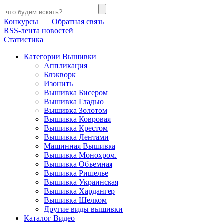
Конкурсы
|
Обратная связь
RSS-лента новостей
Статистика
Категории Вышивки
Аппликация
Блэкворк
Изонить
Вышивка Бисером
Вышивка Гладью
Вышивка Золотом
Вышивка Ковровая
Вышивка Крестом
Вышивка Лентами
Машинная Вышивка
Вышивка Монохром.
Вышивка Объемная
Вышивка Ришелье
Вышивка Украинская
Вышивка Хардангер
Вышивка Шелком
Другие виды вышивки
Каталог Видео