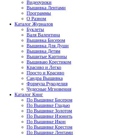
Видеоуроки
Вышивка Лентами
Программы
О Разном
Каталог Журналов
Буклеты
Валя Валентина
Вышивка Бисером
Вышивка Для Души
Вышивка Детям
Вышитые Картины
Вышиваю Крестиком
Красиво и Легко
Просто и Красиво
Сандра Вышивка
Формула Рукоделия
Чудесные Мгновения
Каталог Книг
По Вышивке Бисером
По Вышивке Гладью
По Вышивке Золотом
По Вышивке Изонить
По Вышивке Икон
По Вышивке Крестом
По Вышивке Лентами