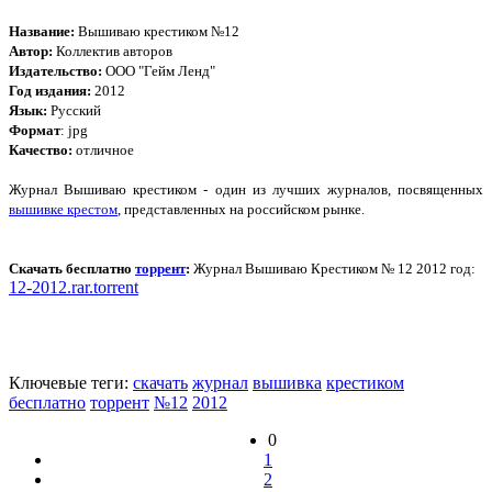
Название:
Вышиваю крестиком №12
Автор:
Коллектив авторов
Издательство:
ООО "Гейм Ленд"
Год издания:
2012
Язык:
Русский
Формат
: jpg
Качество:
отличное
Журнал Вышиваю крестиком - один из лучших журналов, посвященных
вышивке крестом
, представленных на российском рынке.
Скачать бесплатно
торрент
:
Журнал Вышиваю Крестиком № 12 2012 год:
12-2012.rar.torrent
Ключевые теги:
скачать
журнал
вышивка
крестиком
бесплатно
торрент
№12
2012
0
1
2