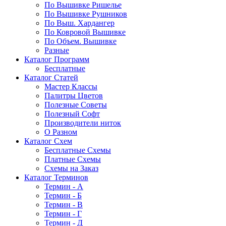
По Вышивке Ришелье
По Вышивке Рушников
По Выш. Хардангер
По Ковровой Вышивке
По Объем. Вышивке
Разные
Каталог Программ
Бесплатные
Каталог Статей
Мастер Классы
Палитры Цветов
Полезные Советы
Полезный Софт
Производители ниток
О Разном
Каталог Схем
Бесплатные Схемы
Платные Схемы
Схемы на Заказ
Каталог Терминов
Термин - А
Термин - Б
Термин - В
Термин - Г
Термин - Д