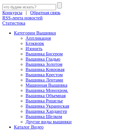
Конкурсы
|
Обратная связь
RSS-лента новостей
Статистика
Категории Вышивки
Аппликация
Блэкворк
Изонить
Вышивка Бисером
Вышивка Гладью
Вышивка Золотом
Вышивка Ковровая
Вышивка Крестом
Вышивка Лентами
Машинная Вышивка
Вышивка Монохром.
Вышивка Объемная
Вышивка Ришелье
Вышивка Украинская
Вышивка Хардангер
Вышивка Шелком
Другие виды вышивки
Каталог Видео