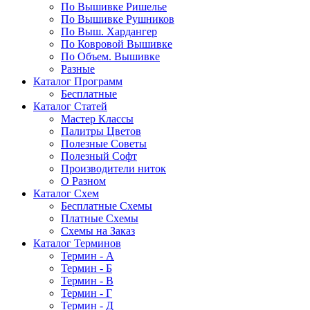
По Вышивке Ришелье
По Вышивке Рушников
По Выш. Хардангер
По Ковровой Вышивке
По Объем. Вышивке
Разные
Каталог Программ
Бесплатные
Каталог Статей
Мастер Классы
Палитры Цветов
Полезные Советы
Полезный Софт
Производители ниток
О Разном
Каталог Схем
Бесплатные Схемы
Платные Схемы
Схемы на Заказ
Каталог Терминов
Термин - А
Термин - Б
Термин - В
Термин - Г
Термин - Д