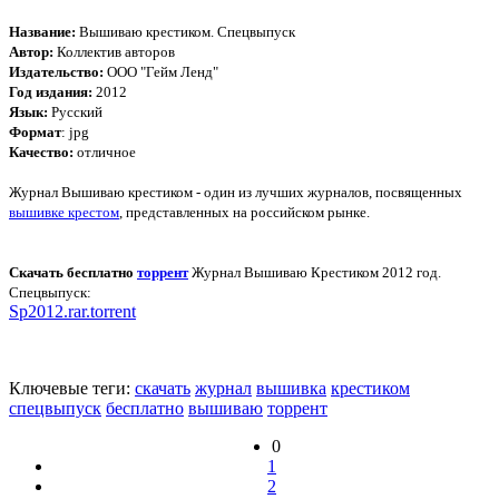
Название:
Вышиваю крестиком. Спецвыпуск
Автор:
Коллектив авторов
Издательство:
ООО "Гейм Ленд"
Год издания:
2012
Язык:
Русский
Формат
: jpg
Качество:
отличное
Журнал Вышиваю крестиком - один из лучших журналов, посвященных
вышивке крестом
, представленных на российском рынке.
Скачать бесплатно
торрент
Журнал Вышиваю Крестиком 2012 год.
Спецвыпуск:
Sp2012.rar.torrent
Ключевые теги:
скачать
журнал
вышивка
крестиком
спецвыпуск
бесплатно
вышиваю
торрент
0
1
2