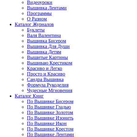
Видеоуроки
Вышивка Лентами
Программы
О Разном
Каталог Журналов
Буклеты
Валя Валентина
Вышивка Бисером
Вышивка Для Души
Вышивка Детям
Вышитые Картины
Вышиваю Крестиком
Красиво и Легко
Просто и Красиво
Сандра Вышивка
Формула Рукоделия
Чудесные Мгновения
Каталог Книг
По Вышивке Бисером
По Вышивке Гладью
По Вышивке Золотом
По Вышивке Изонить
По Вышивке Икон
По Вышивке Крестом
По Вышивке Лентами