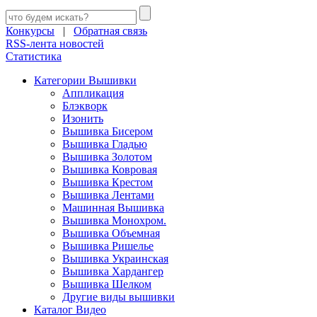
Конкурсы
|
Обратная связь
RSS-лента новостей
Статистика
Категории Вышивки
Аппликация
Блэкворк
Изонить
Вышивка Бисером
Вышивка Гладью
Вышивка Золотом
Вышивка Ковровая
Вышивка Крестом
Вышивка Лентами
Машинная Вышивка
Вышивка Монохром.
Вышивка Объемная
Вышивка Ришелье
Вышивка Украинская
Вышивка Хардангер
Вышивка Шелком
Другие виды вышивки
Каталог Видео