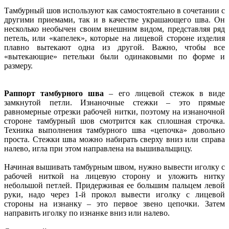
Тамбурный шов используют как самостоятельно в сочетании с
другими приемами, так и в качестве украшающего шва. Он
несколько необычен своим внешним видом, представляя ряд
петель, или «капелек», которые на лицевой стороне изделия
плавно вытекают одна из другой. Важно, чтобы все
«вытекающие» петельки были одинаковыми по форме и
размеру.
Раппорт тамбурного шва
– его лицевой стежок в виде
замкнутой петли. Изнаночные стежки – это прямые
равномерные отрезки рабочей нитки, поэтому на изнаночной
стороне тамбурный шов смотрится как сплошная строчка.
Техника выполнения тамбурного шва «цепочка» довольно
проста. Стежки шва можно набирать сверху вниз или справа
налево, игла при этом направлена на вышивальщицу.
Начиная вышивать тамбурным швом, нужно вывести иголку с
рабочей ниткой на лицевую сторону и уложить нитку
небольшой петлей. Придерживая ее большим пальцем левой
руки, надо через 1-й прокол вывести иголку с лицевой
стороны на изнанку – это первое звено цепочки. Затем
направить иголку по изнанке вниз или налево.