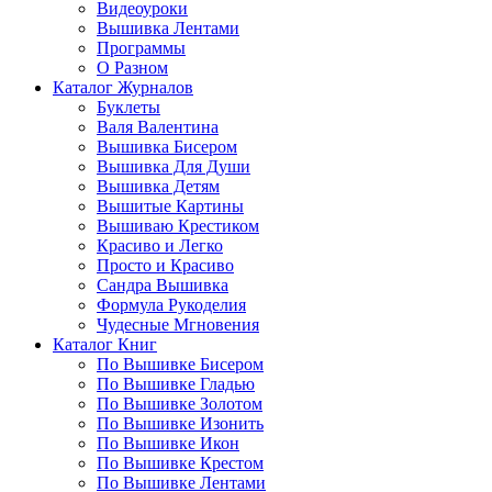
Видеоуроки
Вышивка Лентами
Программы
О Разном
Каталог Журналов
Буклеты
Валя Валентина
Вышивка Бисером
Вышивка Для Души
Вышивка Детям
Вышитые Картины
Вышиваю Крестиком
Красиво и Легко
Просто и Красиво
Сандра Вышивка
Формула Рукоделия
Чудесные Мгновения
Каталог Книг
По Вышивке Бисером
По Вышивке Гладью
По Вышивке Золотом
По Вышивке Изонить
По Вышивке Икон
По Вышивке Крестом
По Вышивке Лентами