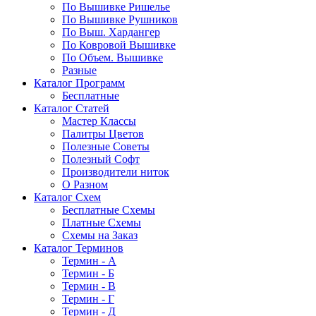
По Вышивке Ришелье
По Вышивке Рушников
По Выш. Хардангер
По Ковровой Вышивке
По Объем. Вышивке
Разные
Каталог Программ
Бесплатные
Каталог Статей
Мастер Классы
Палитры Цветов
Полезные Советы
Полезный Софт
Производители ниток
О Разном
Каталог Схем
Бесплатные Схемы
Платные Схемы
Схемы на Заказ
Каталог Терминов
Термин - А
Термин - Б
Термин - В
Термин - Г
Термин - Д