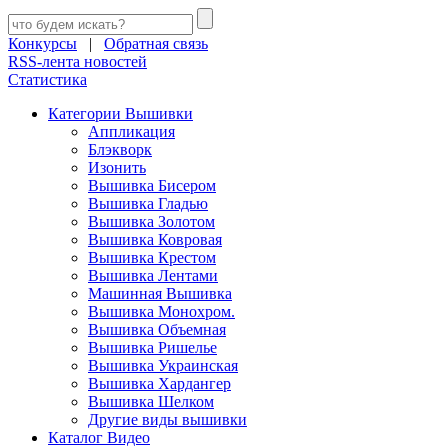
Конкурсы
|
Обратная связь
RSS-лента новостей
Статистика
Категории Вышивки
Аппликация
Блэкворк
Изонить
Вышивка Бисером
Вышивка Гладью
Вышивка Золотом
Вышивка Ковровая
Вышивка Крестом
Вышивка Лентами
Машинная Вышивка
Вышивка Монохром.
Вышивка Объемная
Вышивка Ришелье
Вышивка Украинская
Вышивка Хардангер
Вышивка Шелком
Другие виды вышивки
Каталог Видео