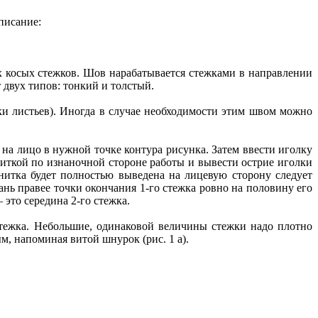
писание:
х косых стежков. Шов нарабатывается стежками в направлении
 двух типов: тонкий и толстый.
 листьев). Иногда в случае необходимости этим швом можно
на лицо в нужной точке контура рисунка. Затем ввести иголку
 ниткой по изнаночной стороне работы и вывести острие иголки
 нитка будет полностью выведена на лицевую сторону следует
ань правее точки окончания 1-го стежка ровно на половину его
 это середина 2-го стежка.
тежка. Небольшие, одинаковой величины стежки надо плотно
, напоминая витой шнурок (рис. 1 а).