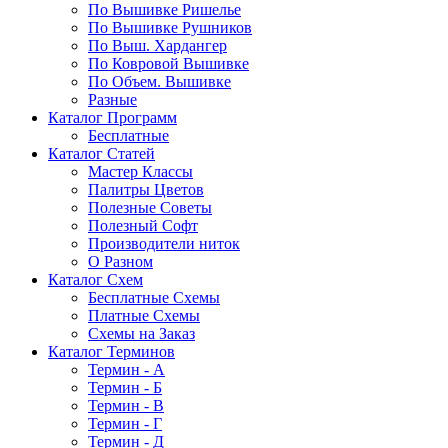
По Вышивке Ришелье
По Вышивке Рушников
По Выш. Хардангер
По Ковровой Вышивке
По Объем. Вышивке
Разные
Каталог Программ
Бесплатные
Каталог Статей
Мастер Классы
Палитры Цветов
Полезные Советы
Полезный Софт
Производители ниток
О Разном
Каталог Схем
Бесплатные Схемы
Платные Схемы
Схемы на Заказ
Каталог Терминов
Термин - А
Термин - Б
Термин - В
Термин - Г
Термин - Д