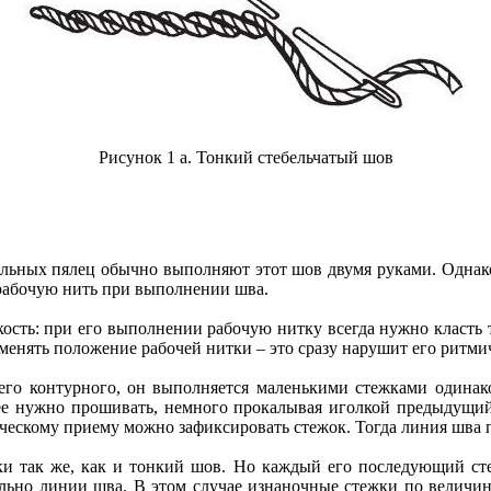
Рисунок 1 а. Тонкий стебельчатый шов
льных пялец обычно выполняют этот шов двумя руками. Однак
 рабочую нить при выполнении шва.
кость: при его выполнении рабочую нитку всегда нужно класть т
 менять положение рабочей нитки – это сразу нарушит его ритм
его контурного, он выполняется маленькими стежками одинак
е нужно прошивать, немного прокалывая иголкой предыдущий 
ческому приему можно зафиксировать стежок. Тогда линия шва п
ки так же, как и тонкий шов. Но каждый его последующий ст
лельно линии шва. В этом случае изнаночные стежки по величи