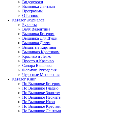
Видеоуроки
Вышивка Лентами
Программы
О Разном
Каталог Журналов
Буклеты
Валя Валентина
Вышивка Бисером
Вышивка Для Души
Вышивка Детям
Вышитые Картины
Вышиваю Крестиком
Красиво и Легко
Просто и Красиво
Сандра Вышивка
Формула Рукоделия
Чудесные Мгновения
Каталог Книг
По Вышивке Бисером
По Вышивке Гладью
По Вышивке Золотом
По Вышивке Изонить
По Вышивке Икон
По Вышивке Крестом
По Вышивке Лентами