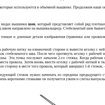
которые используются в объемной вышвике. Продолжим наше о
их видах вышивки
шов
, который представляет собой ряд плотны
ы над швом направлено на вышивальщицу. Стебельчатый шов бывает
онкие и длинные детали изображения (травинки или прожилки
ь рабочую нитку на изнаночной стороне и вывести иголку с ней 
тежок стебельчатого шва. После чего протянуть иголку с рабочей
роны. Эта точка послужит началом 2-го стежка. Когда рабочая
еста прокола. Затем вновь ввести иголку с рабочей ниткой в тк
ю сторону в месте того прокола, который завершил 1-й стежок, –
оследующий стежок нужно начинать из середины предыдущего с
чень короткими стежками он получается узким и слегка выпуклым