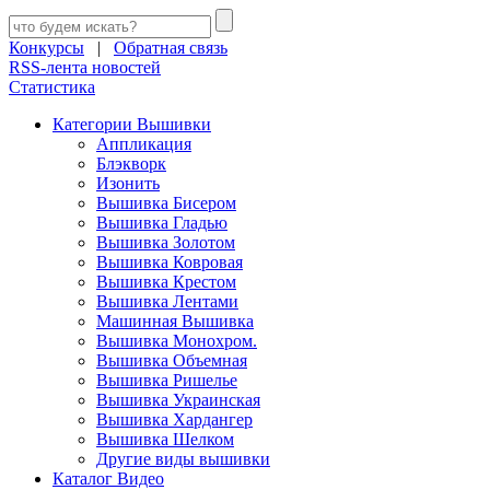
Конкурсы
|
Обратная связь
RSS-лента новостей
Статистика
Категории Вышивки
Аппликация
Блэкворк
Изонить
Вышивка Бисером
Вышивка Гладью
Вышивка Золотом
Вышивка Ковровая
Вышивка Крестом
Вышивка Лентами
Машинная Вышивка
Вышивка Монохром.
Вышивка Объемная
Вышивка Ришелье
Вышивка Украинская
Вышивка Хардангер
Вышивка Шелком
Другие виды вышивки
Каталог Видео