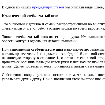
В одной из наших
предыдущих статей
мы описали виды швов, 
Классический стебельчатый шов
Это знакомый с детства и самый распространенный во мног
слева направо, т. е. от себя, а острие иголки во время работ
Тонкий стебельчатый шов
имеет вид шнурка. Им вышивают т
обвести контуры отдельных деталей вышивки.
При выполнении
стебельчатого шва
надо аккуратно закрепит
в ткань правее места 1-го прокола – это будет 1-й лицевой с
на лицевую сторону в середине 1-го стежка с его левой сто
прижать ее большим пальцем левой руки к пяльцам вблизи от м
длины. Далее провести иголку по изнанке и вытянуть на лицеву
Собственно говоря, суть шва состоит в том, что каждый п
укладывать друг к другу. При выполнении стебельчатого шва о