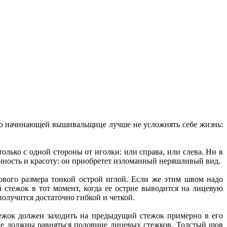
о начинающей вышивальщице лучше не усложнять себе жизнь:
олько с одной стороны от иголки: или справа, или слева. Ни в
ичность и красоту: он приобретет изломанный неряшливый вид.
ового размера тонкой острой иглой. Если же этим швом надо
стежок в тот момент, когда ее острие выводится на лицевую
олучится достаточно гибкой и четкой.
ежок должен заходить на предыдущий стежок примерно в его
не должны равняться половине лицевых стежков. Толстый шов