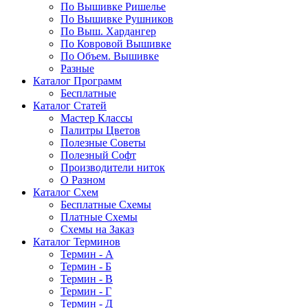
По Вышивке Ришелье
По Вышивке Рушников
По Выш. Хардангер
По Ковровой Вышивке
По Объем. Вышивке
Разные
Каталог Программ
Бесплатные
Каталог Статей
Мастер Классы
Палитры Цветов
Полезные Советы
Полезный Софт
Производители ниток
О Разном
Каталог Схем
Бесплатные Схемы
Платные Схемы
Схемы на Заказ
Каталог Терминов
Термин - А
Термин - Б
Термин - В
Термин - Г
Термин - Д