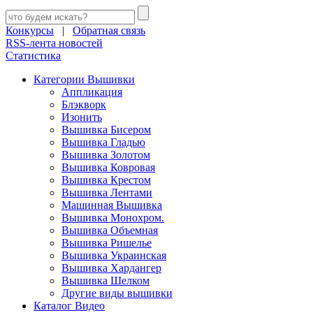
Конкурсы
|
Обратная связь
RSS-лента новостей
Статистика
Категории Вышивки
Аппликация
Блэкворк
Изонить
Вышивка Бисером
Вышивка Гладью
Вышивка Золотом
Вышивка Ковровая
Вышивка Крестом
Вышивка Лентами
Машинная Вышивка
Вышивка Монохром.
Вышивка Объемная
Вышивка Ришелье
Вышивка Украинская
Вышивка Хардангер
Вышивка Шелком
Другие виды вышивки
Каталог Видео