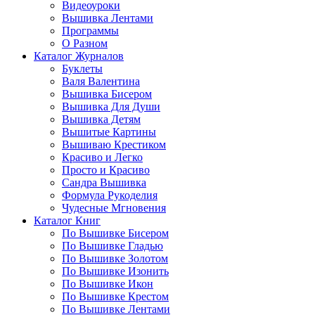
Видеоуроки
Вышивка Лентами
Программы
О Разном
Каталог Журналов
Буклеты
Валя Валентина
Вышивка Бисером
Вышивка Для Души
Вышивка Детям
Вышитые Картины
Вышиваю Крестиком
Красиво и Легко
Просто и Красиво
Сандра Вышивка
Формула Рукоделия
Чудесные Мгновения
Каталог Книг
По Вышивке Бисером
По Вышивке Гладью
По Вышивке Золотом
По Вышивке Изонить
По Вышивке Икон
По Вышивке Крестом
По Вышивке Лентами