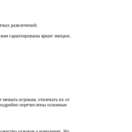
ртных развлечений;
, вам гарантированы яркие эмоции;
т мешать игрокам, отвлекать их от
 подробно перечислены основные
ножество отзывов о компаниях. Но