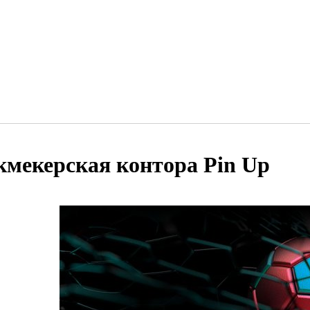
кмекерская контора Pin Up