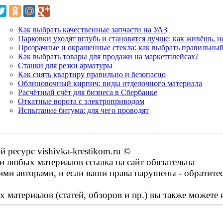
Как выбрать качественные запчасти на УАЗ
Парковки уходят вглубь и становятся лучше: как живёшь, 
Прозрачные и окрашенные стекла: как выбрать правильный
Как выбрать товары для продажи на маркетплейсах?
Станки для резки арматуры
Как снять квартиру правильно и безопасно
Облицовочный кирпич: виды отделочного материала
Расчётный счёт для бизнеса в Сбербанке
Откатные ворота с электроприводом
Испытание битума: для чего проводят
ресурс vishivka-krestikom.ru ©
 любых материалов ссылка на сайт обязательна
ими авторами, и если ваши права нарушены - обратите
 материалов (статей, обзоров и пр.) вы также можете