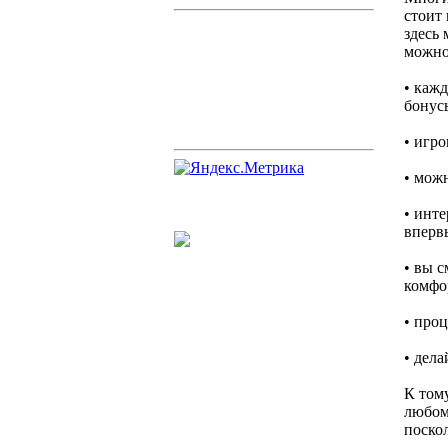
стоит 
здесь
можно
• каж
бонус
• игр
• можн
• инте
вперв
• вы 
комфо
• проц
• дела
К том
любом
поско