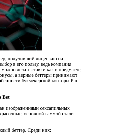
екер, получивший лицензию на
ыбор в его пользу, ведь компания
можно делать ставки как в предматче,
бонусы, а верные беттеры принимают
обенности букмекерской конторы Pin
 Bet
пан изображениями сексапильных
красочные, основной гаммой стали
ждый беттер. Среди них: