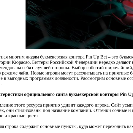
тная многим людям букмекерская контора Pin Up Bet – это букм
тории Кюрасао. Беттеры Российской Федерации нередко делают в
омендовала себя с лучшей стороны. Выбор событий широчайший, 
 в режиме лайв. Новые игроки могут рассчитывать на приятные 
ие в выгодных программах лояльности. Рассмотрим основные ос
.
теристики официального сайта букмекерской конторы Pin Up
ление этого ресурса приятно удивит каждого игрока. Сайт усы
ек, они стилизованы под название компании. Оттенки сочные и 
е и красные цвета.
яя строка содержит основные пункты, куда может переходить ка