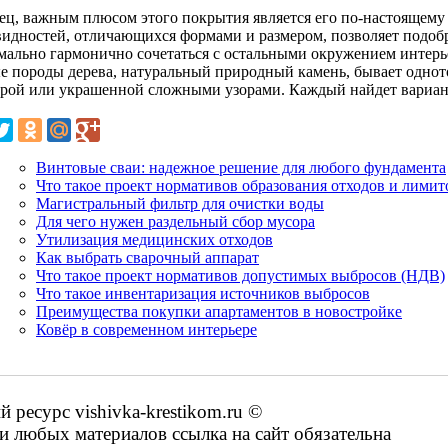
ец, важным плюсом этого покрытия является его по-настоящему
видностей, отличающихся формами и размером, позволяет подобр
мально гармонично сочетаться с остальными окружением интерь
е породы дерева, натуральный природный камень, бывает однот
урой или украшенной сложными узорами. Каждый найдет вариант
Винтовые сваи: надежное решение для любого фундамента
Что такое проект нормативов образования отходов и лимит
Магистральный фильтр для очистки воды
Для чего нужен раздельный сбор мусора
Утилизация медицинских отходов
Как выбрать сварочный аппарат
Что такое проект нормативов допустимых выбросов (НДВ)
Что такое инвентаризация источников выбросов
Преимущества покупки апартаментов в новостройке
Ковёр в современном интерьере
ресурс vishivka-krestikom.ru ©
 любых материалов ссылка на сайт обязательна