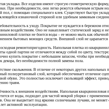
стая укладка. Все изделия имеют строгую геометрическую форму
нки. При необходимости, они легко режутся обычным острым но
й пол, с помощью специального клея. Существуют быстро укла
оклеящейся изнаночной стороной или удобным замковым соедин
ребовательность к уходу. Покрытие не нуждается в бережном от
ивным воздействиям. Оно не накапливает статический заряд и н
виниловой плитки не боится воды – ее можно мыть как обычной 
нением бытовых моющих средств. Внешний слой не царапается 
восходная ремонтопригодность. Напольная плитка из кварцвинил
нты одной партии не отличаются между собой по цвету, текстуре
точно купить покрытие с небольшим запасом, чтобы при необхо
к декора, без необходимости полной замены пола.
утствие скольжения. В отличие от некоторых других напольных 
ный полиуретановый слой, который обеспечивает отличное сцеп
вой обуви. Это полностью исключает скользящий эффект, прив
ению травм.
ойчивость к внешним воздействиям. Напольная кварцвиниловая пл
ртится от воды, подходит для частой мокрой уборки с примене
тв. Она не выцветает под яркими солнечными лучами, не меняет 
 лет активной эксплуатации.