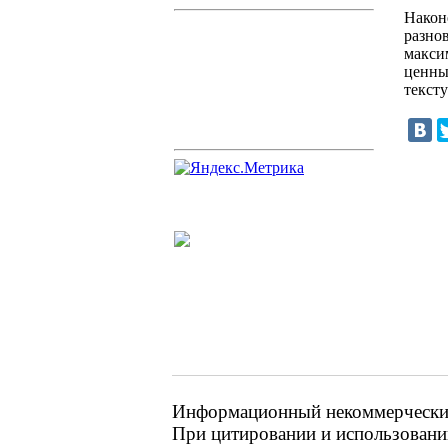
Након
разно
макси
ценны
текст
Информационный некоммерческий 
При цитировании и использовании