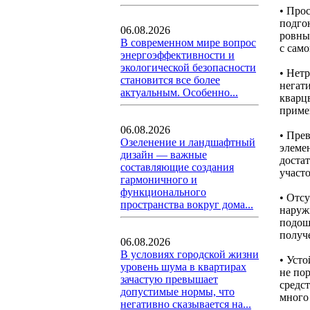
• Про
подго
06.08.2026
ровны
В современном мире вопрос
с сам
энергоэффективности и
экологической безопасности
• Нет
становится все более
негат
актуальным. Особенно...
кварц
приме
06.08.2026
• Пре
Озеленение и ландшафтный
элеме
дизайн — важные
доста
составляющие создания
участо
гармоничного и
функционального
• Отс
пространства вокруг дома...
наруж
подош
получ
06.08.2026
В условиях городской жизни
• Уст
уровень шума в квартирах
не по
зачастую превышает
средс
допустимые нормы, что
много
негативно сказывается на...