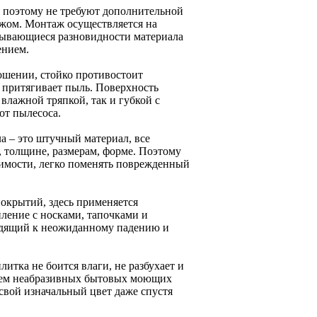
, поэтому не требуют дополнительной
жом. Монтаж осуществляется на
дывающиеся разновидности материала
ением.
ношении, стойко противостоит
е притягивает пыль. Поверхность
влажной тряпкой, так и губкой с
от пылесоса.
а – это штучный материал, все
, толщине, размерам, форме. Поэтому
димости, легко поменять поврежденный
покрытий, здесь применяется
ление с носками, тапочками и
одящий к неожиданному падению и
итка не боится влаги, не разбухает и
нием неабразивных бытовых моющих
свой изначальный цвет даже спустя