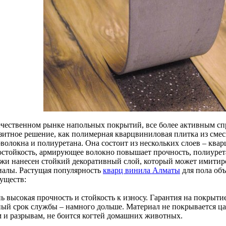
ечественном рынке напольных покрытий, все более активным спр
зитное решение, как полимерная кварцвиниловая плитка из смес
оволокна и полиуретана. Она состоит из нескольких слоев – кв
остойкость, армирующее волокно повышает прочность, полиурет
жи нанесен стойкий декоративный слой, который может имитиро
иалы. Растущая популярность
кварц винила Алматы
для пола объ
уществ:
ь высокая прочность и стойкость к износу. Гарантия на покрытие
ный срок службы – намного дольше. Материал не покрывается ца
м и разрывам, не боится когтей домашних животных.