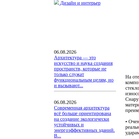
Дизайн и интерьер
06.08.2026
Архитектура — это
искусство и наука создания
пространств, которые не
только служат
На от
функциональным целям, но
компо
и вызывают...
стекл
износ
Снару
06.08.2026
матер
Современная архитектура
преим
всё больше ориентирована
на создание экологически
• Очен
устойчивых и
реаль
энергоэффективных зданий.
удара
В...