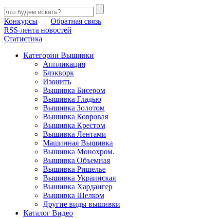
Конкурсы
|
Обратная связь
RSS-лента новостей
Статистика
Категории Вышивки
Аппликация
Блэкворк
Изонить
Вышивка Бисером
Вышивка Гладью
Вышивка Золотом
Вышивка Ковровая
Вышивка Крестом
Вышивка Лентами
Машинная Вышивка
Вышивка Монохром.
Вышивка Объемная
Вышивка Ришелье
Вышивка Украинская
Вышивка Хардангер
Вышивка Шелком
Другие виды вышивки
Каталог Видео