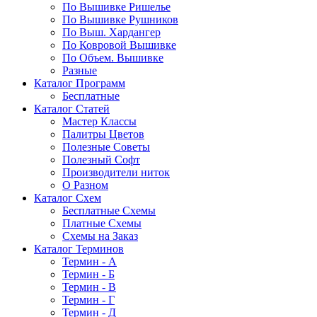
По Вышивке Ришелье
По Вышивке Рушников
По Выш. Хардангер
По Ковровой Вышивке
По Объем. Вышивке
Разные
Каталог Программ
Бесплатные
Каталог Статей
Мастер Классы
Палитры Цветов
Полезные Советы
Полезный Софт
Производители ниток
О Разном
Каталог Схем
Бесплатные Схемы
Платные Схемы
Схемы на Заказ
Каталог Терминов
Термин - А
Термин - Б
Термин - В
Термин - Г
Термин - Д