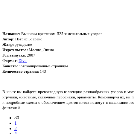
Название:
Вышивка крестиком. 525 замечательных узоров
Автор:
Пэтрис Боэренс
Жанр:
рукоделие
Издательство:
Москва, Эксмо
Год выпуска:
2007
Формат:
Djvu
Качество:
отсканированные страницы
Количество страниц:
143
В книге вы найдете превосходную коллекцию разнообразных узоров и моти
игрушки, животные, сказочные персонажи, орнаменты. Комбинируя их, вы п
и подробные схемы с обозначением цветов ниток помогут в вышивании люб
фантазией.
80
1
2
3