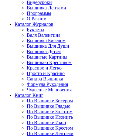
Видеоуроки
Вышивка Лентами
Программы
О Разном
Каталог Журналов
Буклеты
Валя Валентина
Вышивка Бисером
Вышивка Для Души
Вышивка Детям
Вышитые Картины
Вышиваю Крестиком
Красиво и Легко
Просто и Красиво
Сандра Вышивка
Формула Рукоделия
Чудесные Мгновения
Каталог Книг
По Вышивке Бисером
По Вышивке Гладью
По Вышивке Золотом
По Вышивке Изонить
По Вышивке Икон
По Вышивке Крестом
По Вышивке Лентами