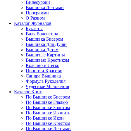
Видеоуроки
Вышивка Лентами
Программы
О Разном
Каталог Журналов
Буклеты
Валя Валентина
Вышивка Бисером
Вышивка Для Души
Вышивка Детям
Вышитые Картины
Вышиваю Крестиком
Красиво и Легко
Просто и Красиво
Сандра Вышивка
Формула Рукоделия
Чудесные Мгновения
Каталог Книг
По Вышивке Бисером
По Вышивке Гладью
По Вышивке Золотом
По Вышивке Изонить
По Вышивке Икон
По Вышивке Крестом
По Вышивке Лентами