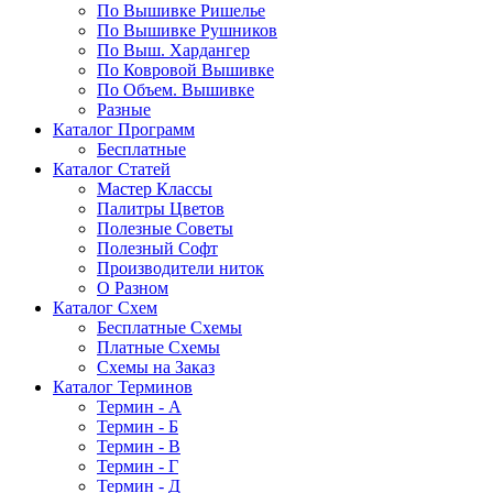
По Вышивке Ришелье
По Вышивке Рушников
По Выш. Хардангер
По Ковровой Вышивке
По Объем. Вышивке
Разные
Каталог Программ
Бесплатные
Каталог Статей
Мастер Классы
Палитры Цветов
Полезные Советы
Полезный Софт
Производители ниток
О Разном
Каталог Схем
Бесплатные Схемы
Платные Схемы
Схемы на Заказ
Каталог Терминов
Термин - А
Термин - Б
Термин - В
Термин - Г
Термин - Д