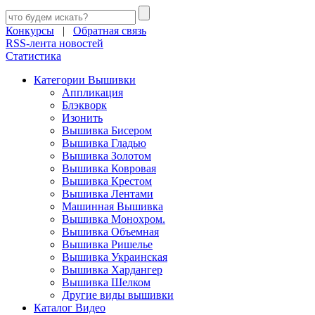
Конкурсы
|
Обратная связь
RSS-лента новостей
Статистика
Категории Вышивки
Аппликация
Блэкворк
Изонить
Вышивка Бисером
Вышивка Гладью
Вышивка Золотом
Вышивка Ковровая
Вышивка Крестом
Вышивка Лентами
Машинная Вышивка
Вышивка Монохром.
Вышивка Объемная
Вышивка Ришелье
Вышивка Украинская
Вышивка Хардангер
Вышивка Шелком
Другие виды вышивки
Каталог Видео