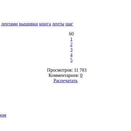
лентами
вышивки
книга
ленты
шаг
60
1
2
3
4
5
Просмотров: 11 783
Комментариев:
0
Распечатать
ром