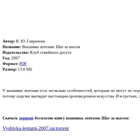
Автор:
В. Ю. Гаврилова
Название:
Вышивка лентами. Шаг за шагом
Издательство:
Клуб семейного досуга
Год:
2007
Формат:
PDF
Размер:
13.6 Мб
У вышивки лентами есть несколько особенностей, которым не могут не пор
потому изделие выглядит настоящим произведением искусства. И в-третьих,
Скачать
торрент
бесплатно
книгу вышивка лентами. Шаг за шагом:
Vyshivka-lentami-2007.rar.torrent