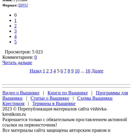
Формат:
DJVU
0
1
2
3
4
5
Просмотров: 5 023
Комментариев:
0
Читать дальше
Назад
1
2
3
4
5
6
7
8
9
10
...
16
Далее
Видео о Вышивке
|
Книги по Вышивке
|
Программы для
Вышивки
|
Статьи о Вышивке
|
Схемы Вышивки
Крестиком
|
Термины в Вышивке
2023 © Перепубликация материалов сайта vishivka-
krestikom.ru
Разрешается только с обязательным проставлением активной
ссылки на первоисточник!
Все материалы сайта защищены авторским правом и