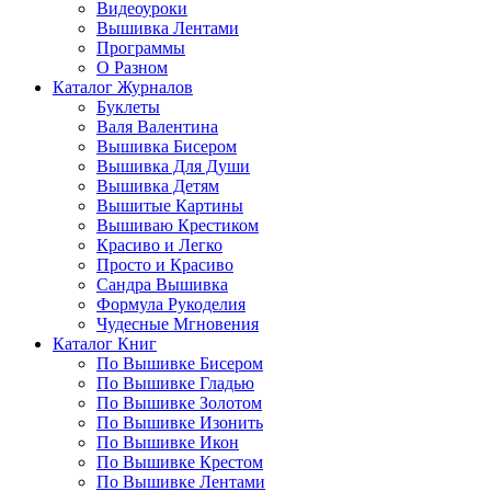
Видеоуроки
Вышивка Лентами
Программы
О Разном
Каталог Журналов
Буклеты
Валя Валентина
Вышивка Бисером
Вышивка Для Души
Вышивка Детям
Вышитые Картины
Вышиваю Крестиком
Красиво и Легко
Просто и Красиво
Сандра Вышивка
Формула Рукоделия
Чудесные Мгновения
Каталог Книг
По Вышивке Бисером
По Вышивке Гладью
По Вышивке Золотом
По Вышивке Изонить
По Вышивке Икон
По Вышивке Крестом
По Вышивке Лентами