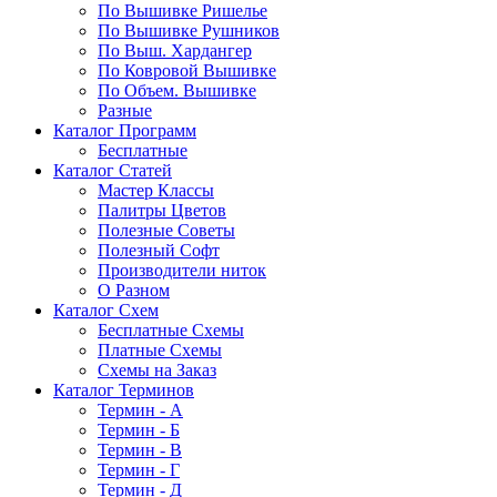
По Вышивке Ришелье
По Вышивке Рушников
По Выш. Хардангер
По Ковровой Вышивке
По Объем. Вышивке
Разные
Каталог Программ
Бесплатные
Каталог Статей
Мастер Классы
Палитры Цветов
Полезные Советы
Полезный Софт
Производители ниток
О Разном
Каталог Схем
Бесплатные Схемы
Платные Схемы
Схемы на Заказ
Каталог Терминов
Термин - А
Термин - Б
Термин - В
Термин - Г
Термин - Д