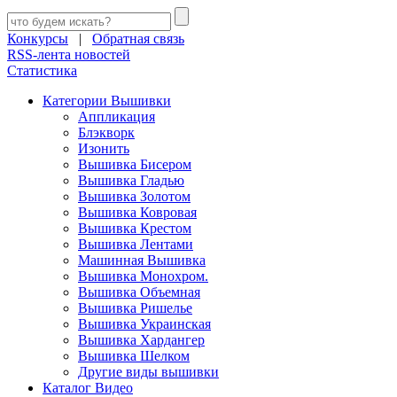
Конкурсы
|
Обратная связь
RSS-лента новостей
Статистика
Категории Вышивки
Аппликация
Блэкворк
Изонить
Вышивка Бисером
Вышивка Гладью
Вышивка Золотом
Вышивка Ковровая
Вышивка Крестом
Вышивка Лентами
Машинная Вышивка
Вышивка Монохром.
Вышивка Объемная
Вышивка Ришелье
Вышивка Украинская
Вышивка Хардангер
Вышивка Шелком
Другие виды вышивки
Каталог Видео