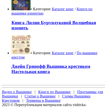
• Категория:
Каталог книг
/
Книги по
вышивке изонитью
Книга Лилии Бурундуковой Волшебная
изонить
• Категория:
Каталог книг
/
По вышивке
крестом
Джейн Гринофф Вышивка крестиком
Настольная книга
Видео о Вышивке
|
Книги по Вышивке
|
Программы для
Вышивки
|
Статьи о Вышивке
|
Схемы Вышивки
Крестиком
|
Термины в Вышивке
2023 © Перепубликация материалов сайта vishivka-