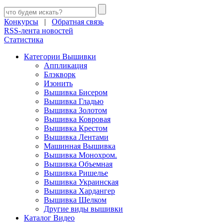
Конкурсы
|
Обратная связь
RSS-лента новостей
Статистика
Категории Вышивки
Аппликация
Блэкворк
Изонить
Вышивка Бисером
Вышивка Гладью
Вышивка Золотом
Вышивка Ковровая
Вышивка Крестом
Вышивка Лентами
Машинная Вышивка
Вышивка Монохром.
Вышивка Объемная
Вышивка Ришелье
Вышивка Украинская
Вышивка Хардангер
Вышивка Шелком
Другие виды вышивки
Каталог Видео