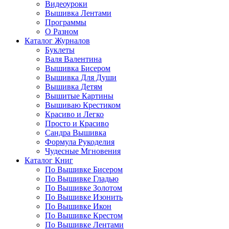
Видеоуроки
Вышивка Лентами
Программы
О Разном
Каталог Журналов
Буклеты
Валя Валентина
Вышивка Бисером
Вышивка Для Души
Вышивка Детям
Вышитые Картины
Вышиваю Крестиком
Красиво и Легко
Просто и Красиво
Сандра Вышивка
Формула Рукоделия
Чудесные Мгновения
Каталог Книг
По Вышивке Бисером
По Вышивке Гладью
По Вышивке Золотом
По Вышивке Изонить
По Вышивке Икон
По Вышивке Крестом
По Вышивке Лентами