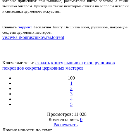
которые применяют при вышивке, рассмотрено шитье золотом, а также
вышивка бисером. Приведены также некоторые ответы на вопросы истории
и символики церковного искусства.
Скачать
торрент
бесплатно
Книгу
Вышивка икон, рушников, покровцов:
секреты церковных
мастеров:
viscivka-ikonruscnikov.rar.torrent
Ключевые теги:
скачать
книгу
вышивка
икон
рушников
покровцов
секреты
церковных
мастеров
100
1
2
3
4
5
Просмотров: 11 028
Комментариев:
0
Распечатать
Другие новости по теме: