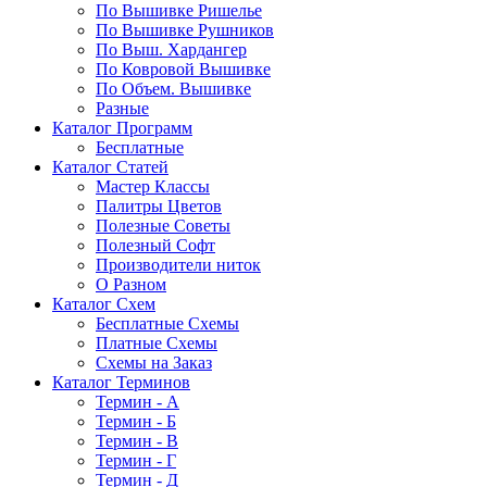
По Вышивке Ришелье
По Вышивке Рушников
По Выш. Хардангер
По Ковровой Вышивке
По Объем. Вышивке
Разные
Каталог Программ
Бесплатные
Каталог Статей
Мастер Классы
Палитры Цветов
Полезные Советы
Полезный Софт
Производители ниток
О Разном
Каталог Схем
Бесплатные Схемы
Платные Схемы
Схемы на Заказ
Каталог Терминов
Термин - А
Термин - Б
Термин - В
Термин - Г
Термин - Д